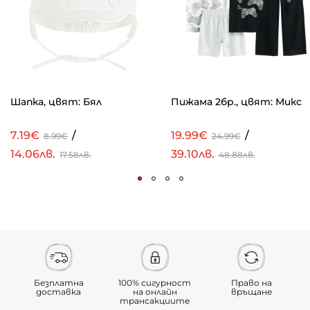
Шапка, цвят: Бял
Пижама 2бр., цвят: Микс
7.19€
/
19.99€
/
8.99€
24.99€
14.06лв.
39.10лв.
17.58лв.
48.88лв.
Безплатна
100% сигурност
Право на
доставка
на онлайн
връщане
трансакциите