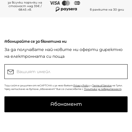
за всички поръчки на
стойност над 35€ /
68.45 лв.
в рамките на 30 дни
Абонирайте се за бюлетина ни
За да получавате най-новите ни оферти директно
на електронната си поща
Този сайт е защитен от reCAPTCHA и за него важат
Privacy Policy
и
Terms of Service
на Гугъл.
Чрез натискане на бутона „Абонамент“ вие се съгласявате с
Политика за поверителност
.
Абонамент