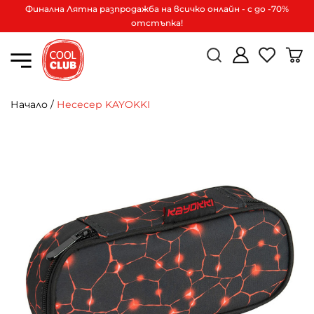
Финална Лятна разпродажба на всичко онлайн - с до -70%
отстъпка!
Начало
/
Несесер KAYOKKI