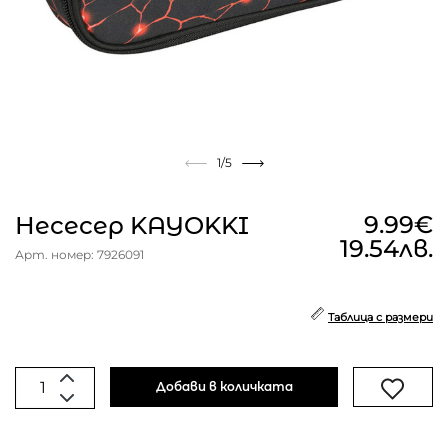
1
/5
9.99€
Несесер KAYOKKI
19.54лв.
Арт. номер: 7926091
Таблица с размери
Добави в количката