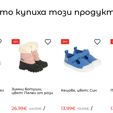
то купиха този продукт,
40%
30%
Зимни ботуши,
ял
Кецове, цвят: Син
П
цвят: Пепел от рози
26.99€
/
13.99€
/
1
44.99€
19.99€