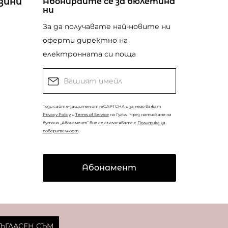
зини
Абонирайте се за бюлетина
ни
За да получавате най-новите ни
оферти директно на
електронната си поща
Този сайт е защитен от reCAPTCHA и за него важат
Privacy Policy
и
Terms of Service
на Гугъл.
Чрез натискане на
бутона „Абонамент“ вие се съгласявате с
Политика за
поверителност
.
Абонамент
© Copyright
Coolclub
2022. Всички права запазени.
ЪГЛАСЕН СЪМ