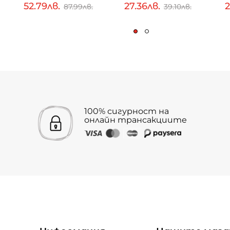
52.79лв.
27.36лв.
2
87.99лв.
39.10лв.
100% сигурност на
онлайн трансакциите