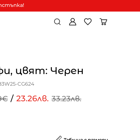
отстъпка!
и, цвят: Черен
AB3W25-CG624
/
23.26лв.
9€
33.23лв.