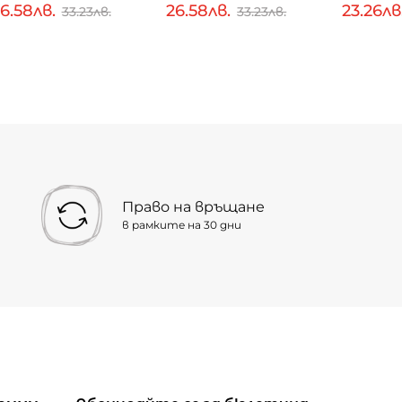
6.58лв.
26.58лв.
23.26лв
33.23лв.
33.23лв.
Право на връщане
в рамките на 30 дни