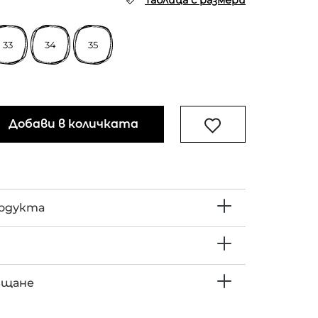
Таблица с размери
33
34
35
Добави в количката
родукта
ъщане