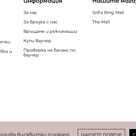
Информация
Нашите мага
За нас
Sofia Ring Mall
За връзка с нас
The Mall
Връщане и рекламации
Купи ваучер
итки
Проверка на баланс по
вка и
ваучер
бисквитки
ползва бисквитки (cookies).
НАУЧЕТЕ ПОВЕЧЕ
С