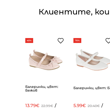
Клиентите, кои
40%
70%
Балеринки, цвят:
т: Розов
Балеринки, цвят: Б
Бежов
/
13.79€
/
5.99€
/
99€
22.99€
20.40€