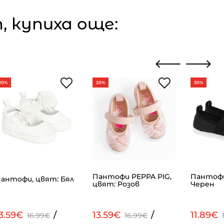
 купиха още:
20%
20%
30%
Пантофи PEPPA PIG,
Пантофи
антофи, цвят: Бял
цвят: Розов
Черен
3.59€
/
13.59€
/
11.89€
16.99€
16.99€