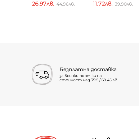
26.97лв.
11.72лв.
.10лв.
44.96лв.
39.90лв.
Безплатна доставка
за всички поръчки на
стойност над 35€ / 68.45 лв.