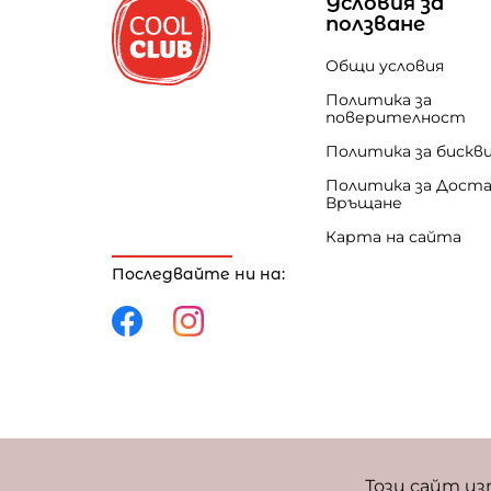
Условия за
ползване
Общи условия
Политика за
поверителност
Политика за бискв
Политика за Доста
Връщане
Карта на сайта
Последвайте ни на:
Политика за поверителност
Политика за 
Този сайт из