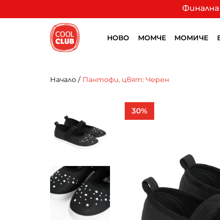
Финална 
НОВО
МОМЧЕ
МОМИЧЕ
Начало
/
Пантофи, цвят: Черен
30%