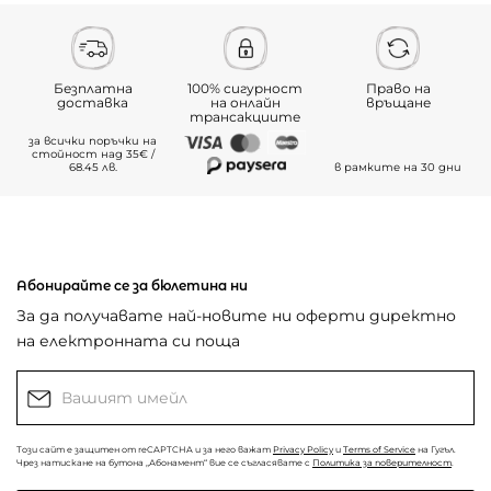
Безплатна
100% сигурност
Право на
доставка
на онлайн
връщане
трансакциите
за всички поръчки на
стойност над 35€ /
68.45 лв.
в рамките на 30 дни
Абонирайте се за бюлетина ни
За да получавате най-новите ни оферти директно
на електронната си поща
Този сайт е защитен от reCAPTCHA и за него важат
Privacy Policy
и
Terms of Service
на Гугъл.
Чрез натискане на бутона „Абонамент“ вие се съгласявате с
Политика за поверителност
.