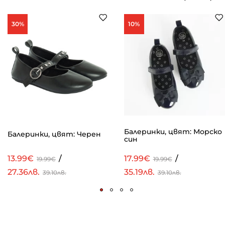
30%
10%
Балеринки, цвят: Морско
Балеринки, цвят: Черен
син
13.99€
/
17.99€
/
19.99€
19.99€
27.36лв.
35.19лв.
39.10лв.
39.10лв.