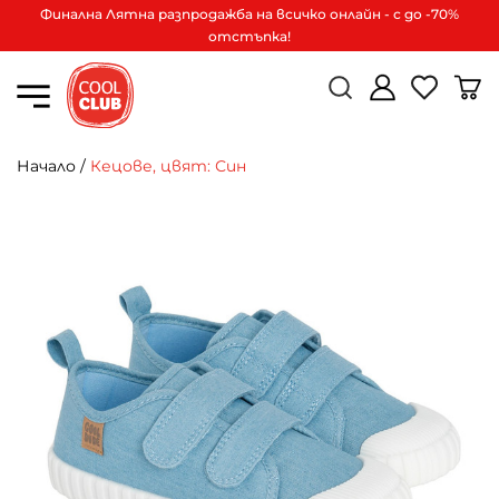
Финална Лятна разпродажба на всичко онлайн - с до -70%
отстъпка!
Начало
/
Кецове, цвят: Син