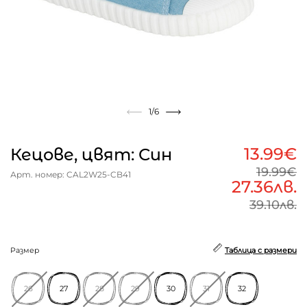
1
/6
13.99€
Кецове, цвят: Син
19.99€
Арт. номер: CAL2W25-CB41
27.36лв.
39.10лв.
Размер
Таблица с размери
26
27
28
29
30
31
32