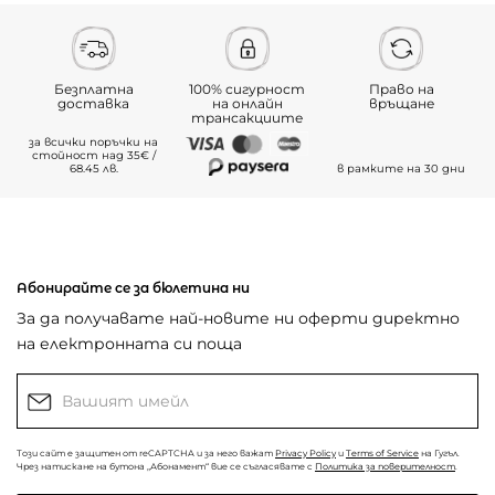
Безплатна
100% сигурност
Право на
доставка
на онлайн
връщане
трансакциите
за всички поръчки на
стойност над 35€ /
68.45 лв.
в рамките на 30 дни
Абонирайте се за бюлетина ни
За да получавате най-новите ни оферти директно
на електронната си поща
Този сайт е защитен от reCAPTCHA и за него важат
Privacy Policy
и
Terms of Service
на Гугъл.
Чрез натискане на бутона „Абонамент“ вие се съгласявате с
Политика за поверителност
.