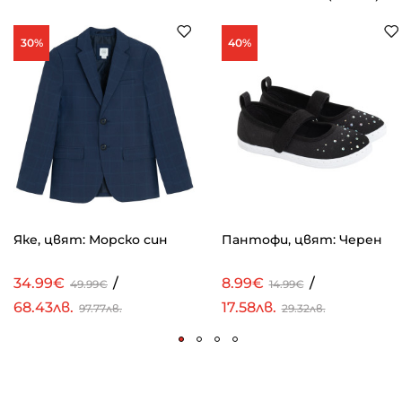
30%
40%
Яке, цвят: Морско син
Пантофи, цвят: Черен
34.99€
/
8.99€
/
49.99€
14.99€
68.43лв.
17.58лв.
97.77лв.
29.32лв.