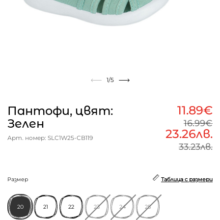
1
/5
11.89€
Пантофи, цвят:
Зелен
16.99€
23.26лв.
Арт. номер: SLC1W25-CB119
33.23лв.
Размер
Таблица с размери
20
21
22
23
24
25