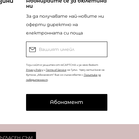
зини
Абонирайте се за бюлетина
ни
За да получавате най-новите ни
оферти директно на
електронната си поща
Този сайт е защитен от reCAPTCHA и за него важат
Privacy Policy
и
Terms of Service
на Гугъл.
Чрез натискане на
бутона „Абонамент“ вие се съгласявате с
Политика за
поверителност
.
Абонамент
© Copyright
Coolclub
2022. Всички права запазени.
ЪГЛАСЕН СЪМ