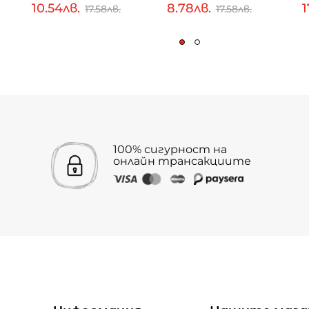
10.54лв.
8.78лв.
1
17.58лв.
17.58лв.
100% сигурност на
онлайн трансакциите