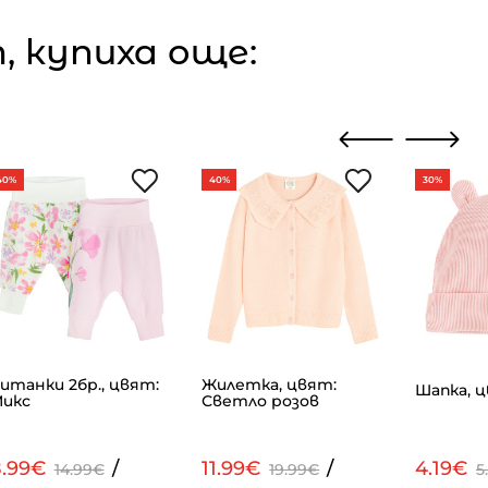
 купиха още:
40%
40%
30%
итанки 2бр., цвят:
Жилетка, цвят:
Шапка, ц
икс
Светло розов
8.99€
/
11.99€
/
4.19€
14.99€
19.99€
5