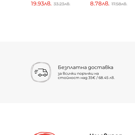
19.93лв.
8.78лв.
.67лв.
33.23лв.
17.58лв.
Безплатна доставка
за всички поръчки на
стойност над 35€ / 68.45 лв.