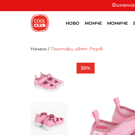
Финална 
НОВО
МОМЧЕ
МОМИЧЕ
Начало
/
Пантофи, цвят: Розов
30%