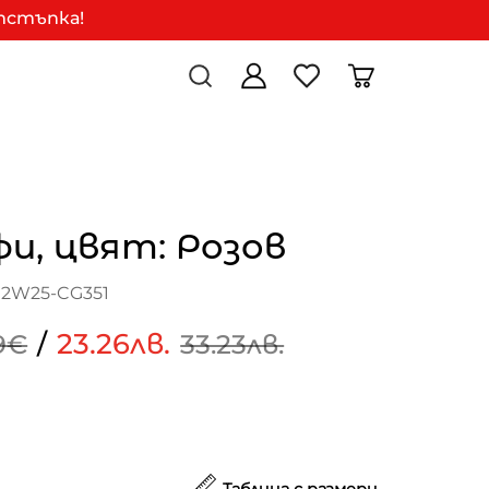
отстъпка!
и, цвят: Розов
C2W25-CG351
/
23.26лв.
9€
33.23лв.