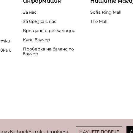
Информация
Нашите мага
За нас
Sofia Ring Mall
За връзка с нас
The Mall
Връщане и рекламации
Купи ваучер
итки
Проверка на баланс по
вка и
ваучер
бисквитки
ползва бисквитки (cookies).
НАУЧЕТЕ ПОВЕЧЕ
С