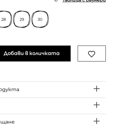
Таблица с размери
28
29
30
Добави в количката
родукта
ъщане