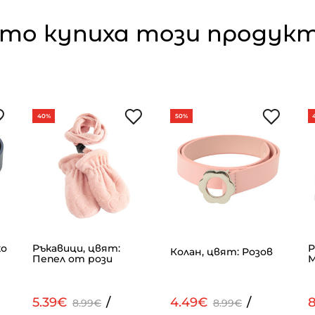
то купиха този продукт,
40%
50%
ко
Ръкавици, цвят:
Р
Колан, цвят: Розов
Пепел от рози
М
5.39€
/
4.49€
/
8.99€
8.99€