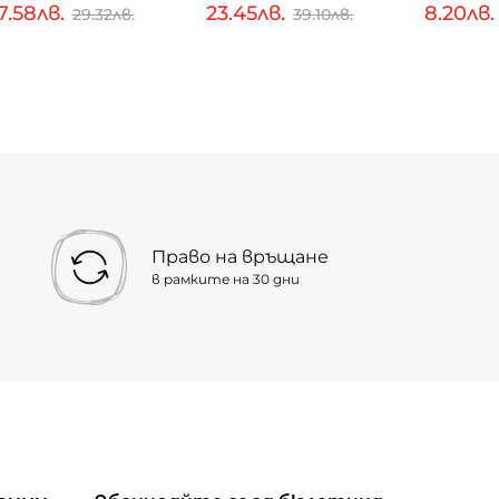
7.58лв.
23.45лв.
8.20лв
29.32лв.
39.10лв.
Право на връщане
в рамките на 30 дни