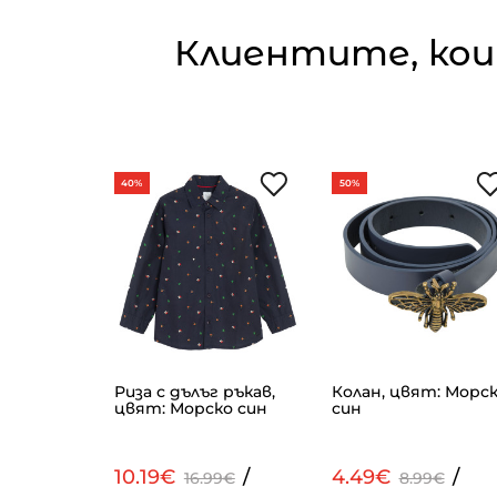
Клиентите, кои
40%
50%
Риза с дълъг ръкав,
Колан, цвят: Морс
 Бял
цвят: Морско син
син
/
10.19€
/
4.49€
/
€
16.99€
8.99€