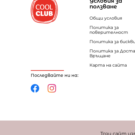
Условия за
ползване
Общи условия
Политика за
поверителност
Политика за бискв
Политика за Доста
Връщане
Карта на сайта
Последвайте ни на:
Политика за поверителност
Политика за 
Този сайт из