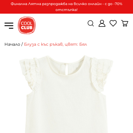
Финална Лятна разпродажба на всичко онлайн - с до -70%
отстъпка!
Начало
/
Блуза с къс ръкав, цвят: Бял