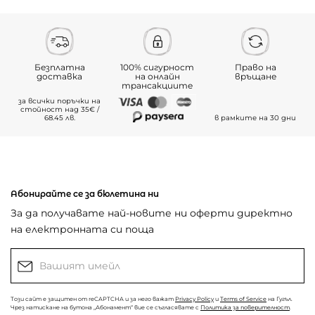
Безплатна
100% сигурност
Право на
доставка
на онлайн
връщане
трансакциите
за всички поръчки на
стойност над 35€ /
68.45 лв.
в рамките на 30 дни
Абонирайте се за бюлетина ни
За да получавате най-новите ни оферти директно
на електронната си поща
Този сайт е защитен от reCAPTCHA и за него важат
Privacy Policy
и
Terms of Service
на Гугъл.
Чрез натискане на бутона „Абонамент“ вие се съгласявате с
Политика за поверителност
.