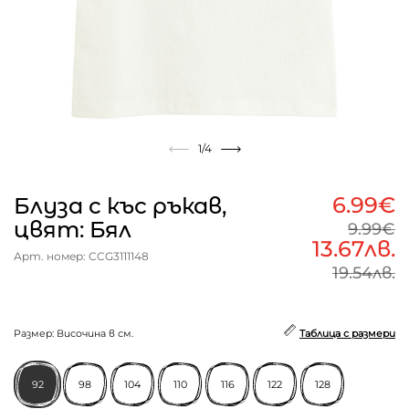
1
/4
6.99€
Блуза с къс ръкав,
цвят: Бял
9.99€
13.67лв.
Арт. номер: CCG3111148
19.54лв.
Размер: Височина в см.
Таблица с размери
92
98
104
110
116
122
128