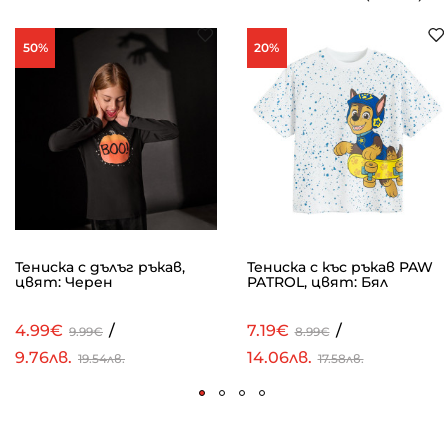
50%
20%
Тениска с дълъг ръкав,
Тениска с къс ръкав PAW
цвят: Черен
PATROL, цвят: Бял
4.99€
/
7.19€
/
9.99€
8.99€
9.76лв.
14.06лв.
19.54лв.
17.58лв.