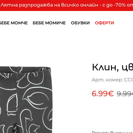
Лятна разпродажба на всичко онлайн - с до -70% 
БЕБЕ МОМЧЕ
БЕБЕ МОМИЧЕ
ОБУВКИ
ОФЕРТИ
Клин, ц
Арт. номер: CC
6.99€
9.9