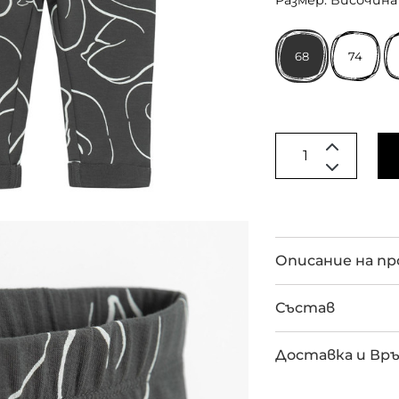
Размер: Височина 
68
74
Описание на п
Състав
Доставка и Вр