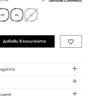
в см.
Таблица с размери
80
86
92
Добави в количката
родукта
ъщане