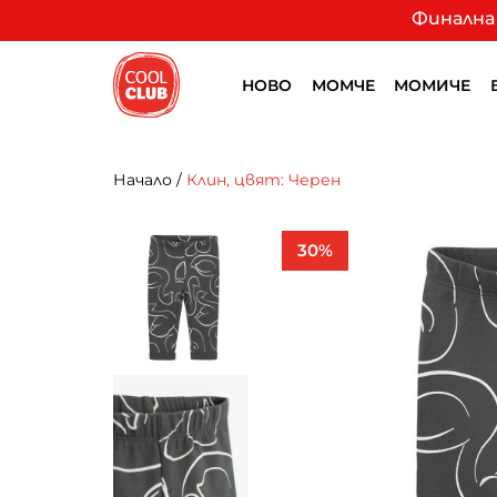
Финална 
НОВО
МОМЧЕ
МОМИЧЕ
Начало
/
Клин, цвят: Черен
30%