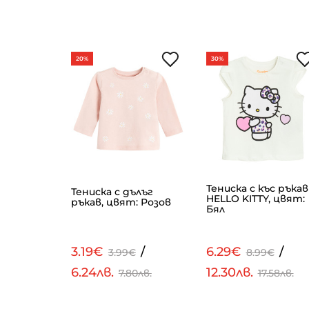
20%
30%
Тениска с къс ръкав
, цвят:
Тениска с дълъг
HELLO KITTY, цвят:
ръкав, цвят: Розов
Бял
/
3.19€
/
6.29€
/
€
3.99€
8.99€
6.24лв.
12.30лв.
72лв.
7.80лв.
17.58лв.