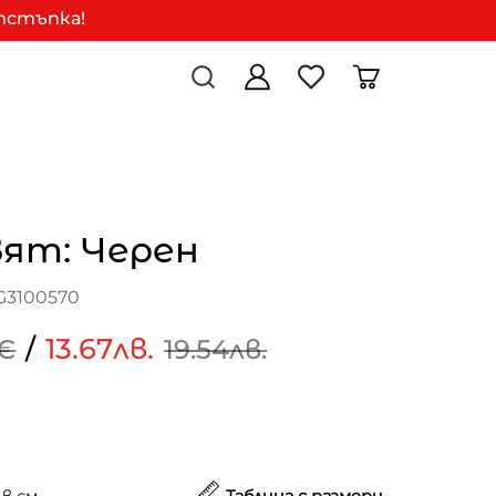
отстъпка!
вят: Черен
G3100570
/
13.67лв.
9€
19.54лв.