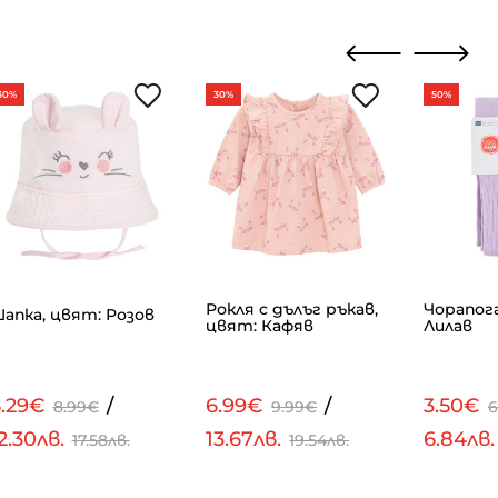
30%
30%
50%
Рокля с дълъг ръкав,
Чорапог
апка, цвят: Розов
цвят: Кафяв
Лилав
6.29€
/
6.99€
/
3.50€
8.99€
9.99€
6
2.30лв.
13.67лв.
6.84лв
17.58лв.
19.54лв.