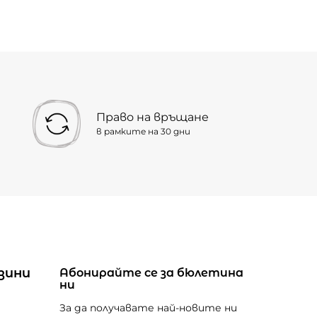
Право на връщане
в рамките на 30 дни
зини
Абонирайте се за бюлетина
ни
За да получавате най-новите ни