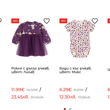
40%
30%
Рокля с дълъг ръкав,
Боди с къс ръкав,
Ш
цвят: Лилав
цвят: Микс
11.99€
/
6.29€
/
19.99€
8.99€
23.45лв.
12.30лв.
1
39.10лв.
17.58лв.