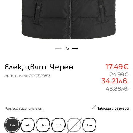
1
/5
17.49€
Елек, цвят: Черен
24.99€
Арт. номер: COG3120813
34.21лв.
48.88лв.
Размер: Височина в см.
Таблица с размери
134
140
146
152
158
164