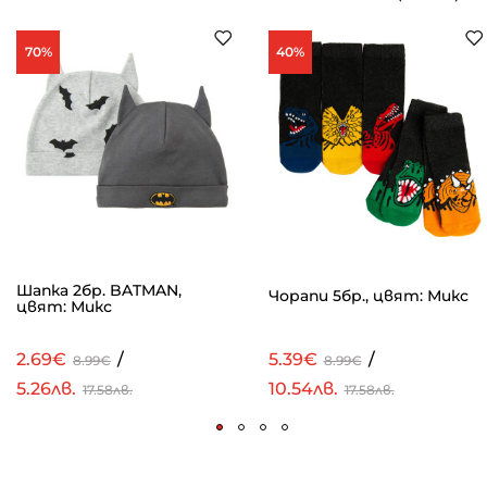
70%
40%
Шапка 2бр. BATMAN,
Чорапи 5бр., цвят: Микс
цвят: Микс
2.69€
/
5.39€
/
8.99€
8.99€
5.26лв.
10.54лв.
17.58лв.
17.58лв.