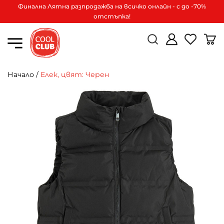
Финална Лятна разпродажба на всичко онлайн - с до -70%
отстъпка!
Начало
/
Елек, цвят: Черен