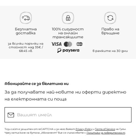
Безплатна
100% сигурност
Право на
доставка
на онлайн
връщане
трансакциите
за всички поръчки на
стойност над 35€ /
68.45 лв.
в рамките на 30 дни
Абонирайте се за бюлетина ни
За да получавате най-новите ни оферти директно
на електронната си поща
Този сайт е защитен от reCAPTCHA и за него важат
Privacy Policy
и
Terms of Service
на Гугъл.
Чрез натискане на бутона „Абонамент“ вие се съгласявате с
Политика за поверителност
.