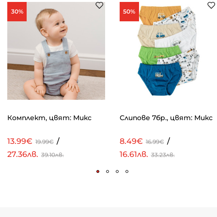
30%
50%
Комплект, цвят: Микс
Слипове 7бр., цвят: Микс
13.99€
/
8.49€
/
19.99€
16.99€
27.36лв.
16.61лв.
39.10лв.
33.23лв.