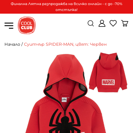
Финална Лятна разпродажба на всичко онлайн - с до -70%
отстъпка!
Начало
/
Суитчър SPIDER-MAN, цвят: Червен