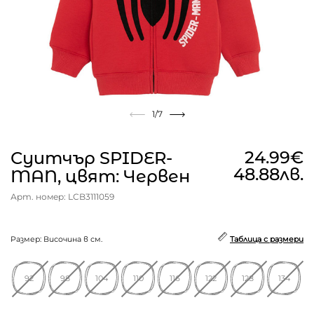
1
/7
24.99€
Суитчър SPIDER-
48.88лв.
MAN, цвят: Червен
Арт. номер: LCB3111059
Размер: Височина в см.
Таблица с размери
92
98
104
110
116
122
128
134