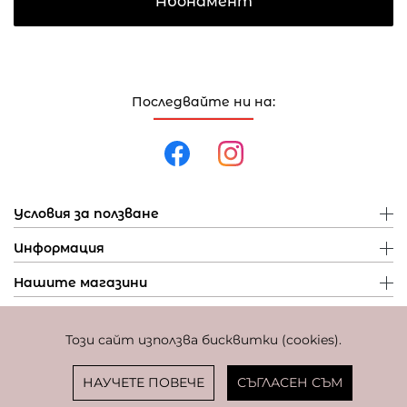
Абонамент
Последвайте ни на:
Условия за ползване
Информация
Нашите магазини
Този сайт използва бисквитки (cookies).
Политика за поверителност
Политика за бисквитки
Фиксиран курс за превалутиране: 1 EUR = 1,95583 BGN
НАУЧЕТЕ ПОВЕЧЕ
СЪГЛАСЕН СЪМ