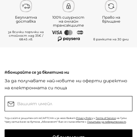
Безплатна
100% сигурност
Право на
доставка
на онлайн
връщане
трансакциите
за всички поръчки на
стойност над 35€ /
68.45 лв.
в рамките на 30 дни
Абонирайте се за бюлетина ни
За да получавате най-новите ни оферти директно
на електронната си поща
Този сайт е защитен от reCAPTCHA и за него важат
Privacy Policy
и
Terms of Service
на Гугъл.
Чрез натискане на бутона „Абонамент“ вие се съгласявате с
Политика за поверителност
.