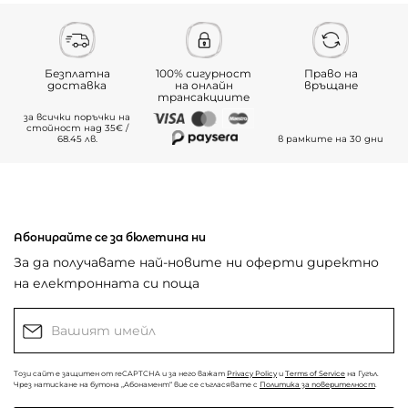
Безплатна
100% сигурност
Право на
доставка
на онлайн
връщане
трансакциите
за всички поръчки на
стойност над 35€ /
68.45 лв.
в рамките на 30 дни
Абонирайте се за бюлетина ни
За да получавате най-новите ни оферти директно
на електронната си поща
Този сайт е защитен от reCAPTCHA и за него важат
Privacy Policy
и
Terms of Service
на Гугъл.
Чрез натискане на бутона „Абонамент“ вие се съгласявате с
Политика за поверителност
.