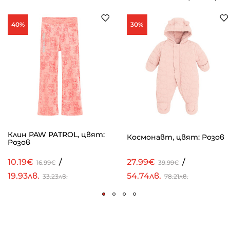
40%
30%
Клин PAW PATROL, цвят:
Космонавт, цвят: Розов
Розов
10.19€
/
27.99€
/
16.99€
39.99€
19.93лв.
54.74лв.
33.23лв.
78.21лв.