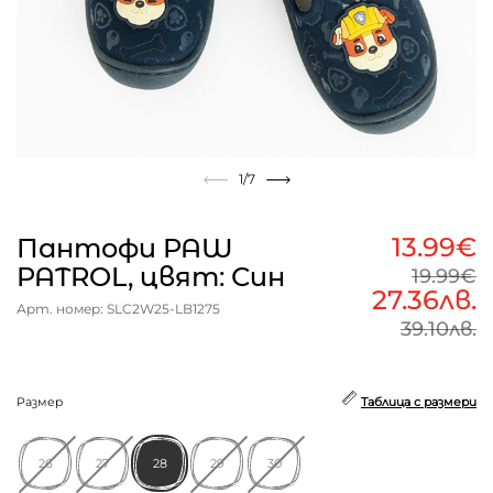
1
/7
13.99€
Пантофи PAW
PATROL, цвят: Син
19.99€
27.36лв.
Арт. номер: SLC2W25-LB1275
39.10лв.
Размер
Таблица с размери
26
27
28
29
30