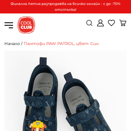
Финална Лятна разпродажба на всичко онлайн - с до -70%
отстъпка!
Начало
/
Пантофи PAW PATROL, цвят: Син