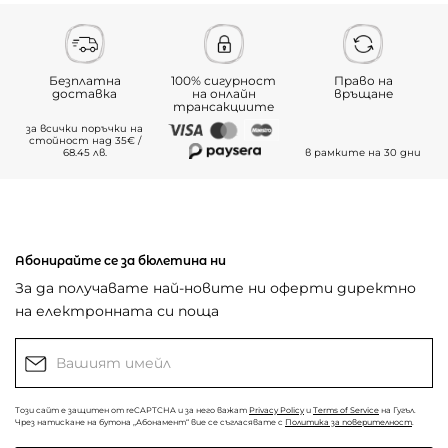
Безплатна
100% сигурност
Право на
доставка
на онлайн
връщане
трансакциите
за всички поръчки на
стойност над 35€ /
68.45 лв.
в рамките на 30 дни
Абонирайте се за бюлетина ни
За да получавате най-новите ни оферти директно
на електронната си поща
Този сайт е защитен от reCAPTCHA и за него важат
Privacy Policy
и
Terms of Service
на Гугъл.
Чрез натискане на бутона „Абонамент“ вие се съгласявате с
Политика за поверителност
.