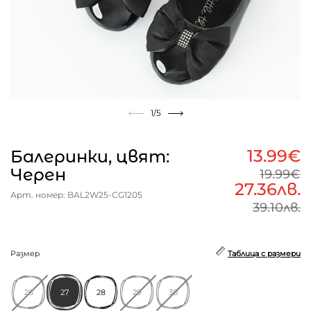
1
/5
13.99€
Балеринки, цвят:
Черен
19.99€
27.36лв.
Арт. номер: BAL2W25-CG1205
39.10лв.
Размер
Таблица с размери
26
27
28
29
30