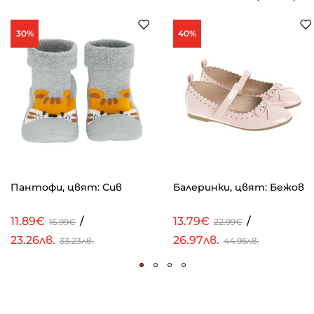
30%
40%
Пантофи, цвят: Сив
Балеринки, цвят: Бежов
11.89€
/
13.79€
/
16.99€
22.99€
23.26лв.
26.97лв.
33.23лв.
44.96лв.