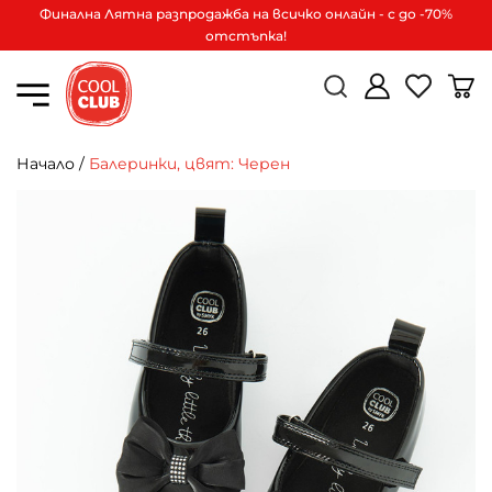
Финална Лятна разпродажба на всичко онлайн - с до -70%
отстъпка!
Начало
/
Балеринки, цвят: Черен