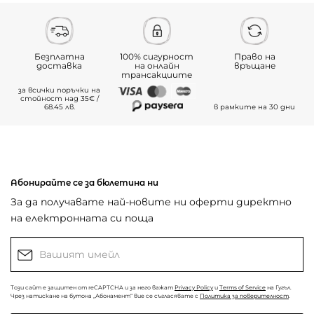
Безплатна
100% сигурност
Право на
доставка
на онлайн
връщане
трансакциите
за всички поръчки на
стойност над 35€ /
68.45 лв.
в рамките на 30 дни
Абонирайте се за бюлетина ни
За да получавате най-новите ни оферти директно
на електронната си поща
Този сайт е защитен от reCAPTCHA и за него важат
Privacy Policy
и
Terms of Service
на Гугъл.
Чрез натискане на бутона „Абонамент“ вие се съгласявате с
Политика за поверителност
.