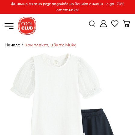
Финална Лятна разпродажба на всичко онлайн - с до -70%
отстъпка!
Начало
/
Комплект, цвят: Микс