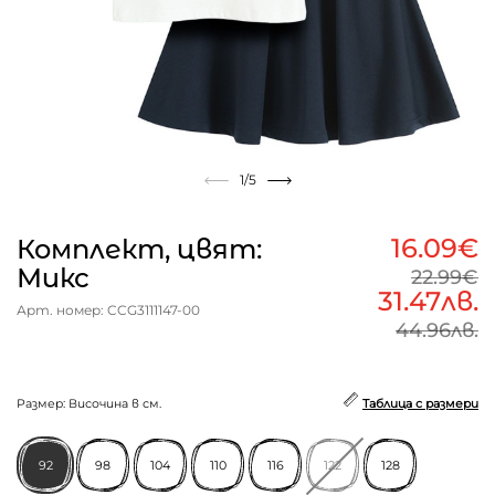
1
/5
16.09€
Комплект, цвят:
Микс
22.99€
31.47лв.
Арт. номер: CCG3111147-00
44.96лв.
Размер: Височина в см.
Таблица с размери
92
98
104
110
116
122
128