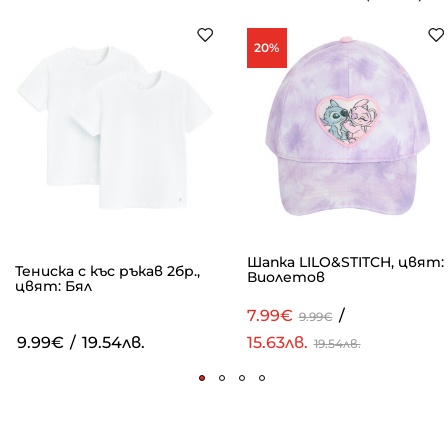
20%
Шапка LILO&STITCH, цвят:
Тениска с къс ръкав 2бр.,
Виолетов
цвят: Бял
7.99€
/
9.99€
9.99€
/
19.54лв.
15.63лв.
19.54лв.