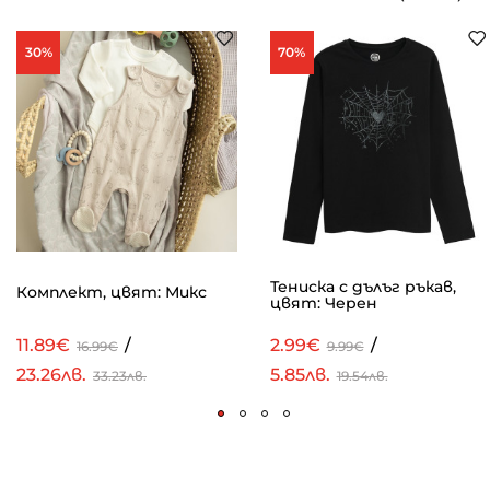
30%
70%
Тениска с дълъг ръкав,
Комплект, цвят: Микс
цвят: Черен
11.89€
/
2.99€
/
16.99€
9.99€
23.26лв.
5.85лв.
33.23лв.
19.54лв.