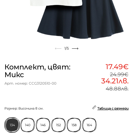
1
/5
17.49€
Комплект, цвят:
Микс
24.99€
34.21лв.
Арт. номер: CCG3120510-00
48.88лв.
Размер: Височина в см.
Таблица с размери
134
140
146
152
158
164