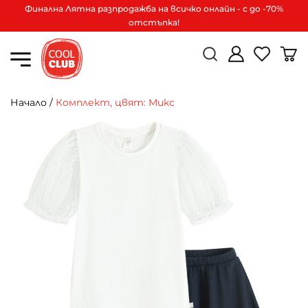
Финална Лятна разпродажба на всичко онлайн - с до -70%
отстъпка!
Начало
/
Комплект, цвят: Микс