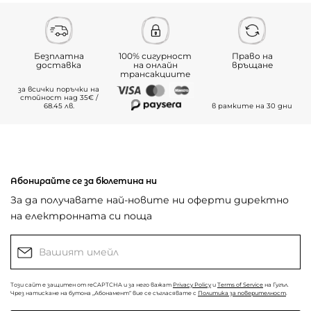
Безплатна
100% сигурност
Право на
доставка
на онлайн
връщане
трансакциите
за всички поръчки на
стойност над 35€ /
68.45 лв.
в рамките на 30 дни
Абонирайте се за бюлетина ни
За да получавате най-новите ни оферти директно
на електронната си поща
Този сайт е защитен от reCAPTCHA и за него важат
Privacy Policy
и
Terms of Service
на Гугъл.
Чрез натискане на бутона „Абонамент“ вие се съгласявате с
Политика за поверителност
.