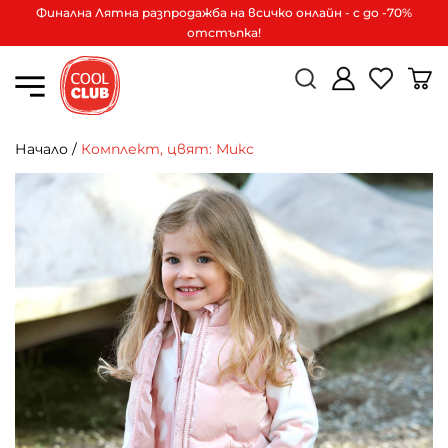
Финална Лятна разпродажба на всичко онлайн - с до -70%
отстъпка!
Начало
/
Комплект, цвят: Микс