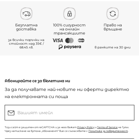
Безплатна
100% сигурност
Право на
доставка
на онлайн
връщане
трансакциите
за всички поръчки на
стойност над 35€ /
68.45 лв.
в рамките на 30 дни
Абонирайте се за бюлетина ни
За да получавате най-новите ни оферти директно
на електронната си поща
Този сайт е защитен от reCAPTCHA и за него важат
Privacy Policy
и
Terms of Service
на Гугъл.
Чрез натискане на бутона „Абонамент“ вие се съгласявате с
Политика за поверителност
.