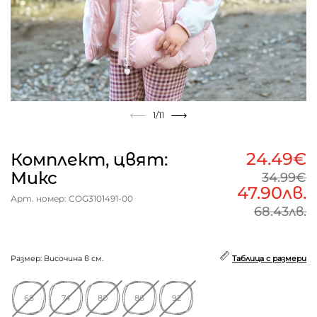
1
/11
24.49€
Комплект, цвят:
Микс
34.99€
47.90лв.
Арт. номер: COG3101491-00
68.43лв.
Размер: Височина в см.
Таблица с размери
68
74
80
86
92