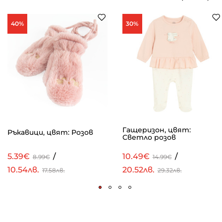
40%
30%
Гащеризон, цвят:
Ръкавици, цвят: Розов
Светло розов
5.39€
/
10.49€
/
8.99€
14.99€
10.54лв.
20.52лв.
17.58лв.
29.32лв.