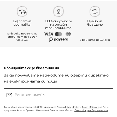
Безплатна
100% сигурност
Право на
доставка
на онлайн
връщане
трансакциите
за всички поръчки на
стойност над 35€ /
68.45 лв.
в рамките на 30 дни
Абонирайте се за бюлетина ни
За да получавате най-новите ни оферти директно
на електронната си поща
Този сайт е защитен от reCAPTCHA и за него важат
Privacy Policy
и
Terms of Service
на Гугъл.
Чрез натискане на бутона „Абонамент“ вие се съгласявате с
Политика за поверителност
.