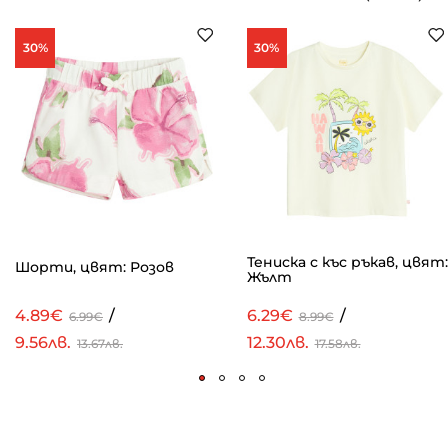
30%
30%
Тениска с къс ръкав, цвят:
Шорти, цвят: Розов
Жълт
4.89€
/
6.29€
/
6.99€
8.99€
9.56лв.
12.30лв.
13.67лв.
17.58лв.