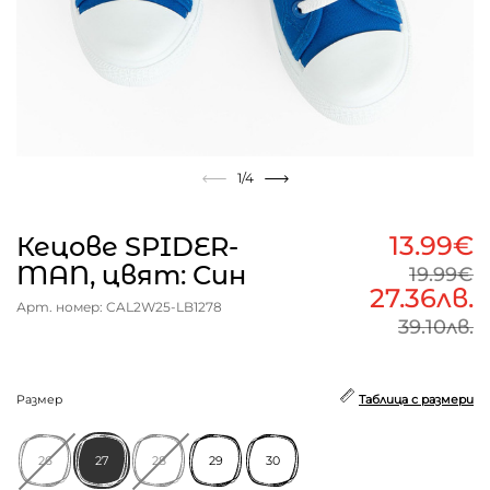
1
/4
13.99€
Кецове SPIDER-
MAN, цвят: Син
19.99€
27.36лв.
Арт. номер: CAL2W25-LB1278
39.10лв.
Размер
Таблица с размери
26
27
28
29
30