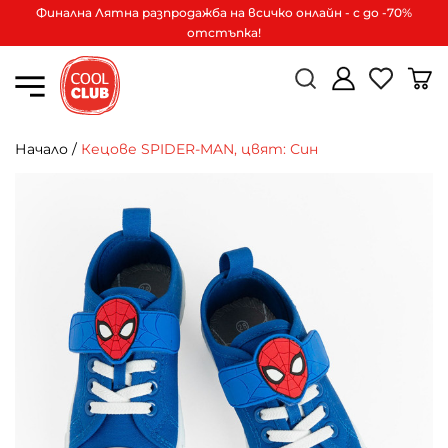
Финална Лятна разпродажба на всичко онлайн - с до -70%
отстъпка!
Начало
/
Кецове SPIDER-MAN, цвят: Син