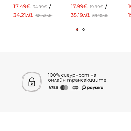
17.49€
/
17.99€
/
1
34.99€
19.99€
34.21лв.
35.19лв.
1
68.43лв.
39.10лв.
100% сигурност на
онлайн трансакциите