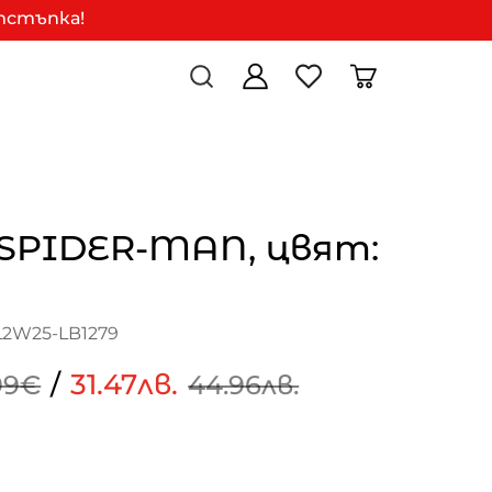
отстъпка!
 SPIDER-MAN, цвят:
L2W25-LB1279
/
31.47лв.
99€
44.96лв.