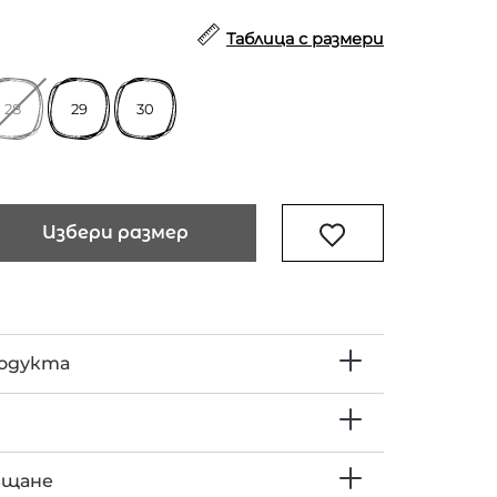
Таблица с размери
28
29
30
Избери размер
родукта
ъщане