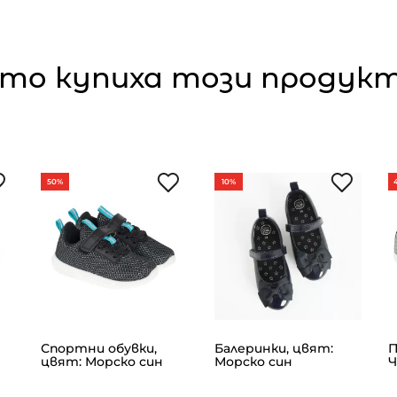
то купиха този продукт,
50%
10%
Спортни обувки,
Балеринки, цвят:
П
цвят: Морско син
Морско син
Ч