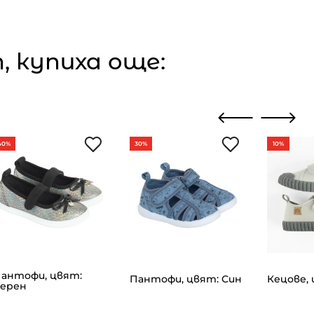
 купиха още:
40%
30%
10%
антофи, цвят:
Пантофи, цвят: Син
Кецове, 
ерен