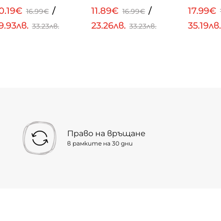
0.19€
/
11.89€
/
17.99€
16.99€
16.99€
9.93лв.
23.26лв.
35.19лв
33.23лв.
33.23лв.
Право на връщане
в рамките на 30 дни