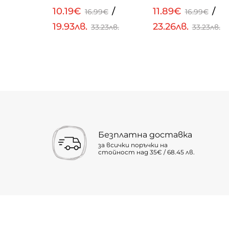
/
10.19€
/
11.89€
/
99€
16.99€
16.99€
19.93лв.
23.26лв.
.23лв.
33.23лв.
33.23лв.
Безплатна доставка
за всички поръчки на
стойност над 35€ / 68.45 лв.