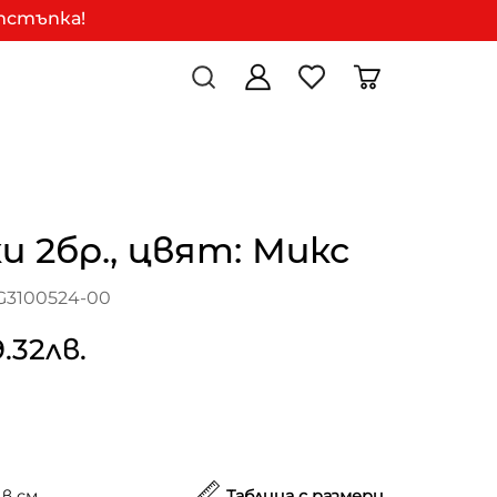
отстъпка!
 2бр., цвят: Микс
G3100524-00
9.32лв.
в см.
Таблица с размери