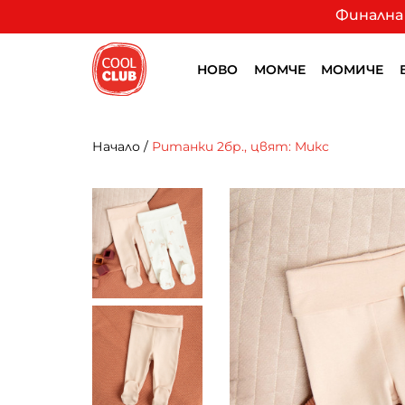
Финална 
НОВО
МОМЧЕ
МОМИЧЕ
Начало
/
Ританки 2бр., цвят: Микс