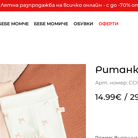
Лятна разпродажба на всичко онлайн - с до -70% 
БЕБЕ МОМЧЕ
БЕБЕ МОМИЧЕ
ОБУВКИ
ОФЕРТИ
Ританки
Арт. номер: CC
14.99€
/
2
Размер: Височина 