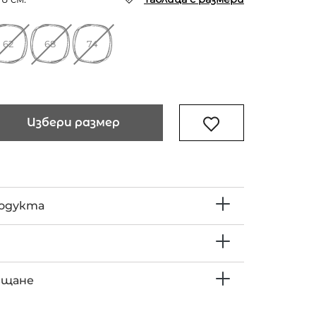
62
68
74
Избери размер
родукта
ъщане