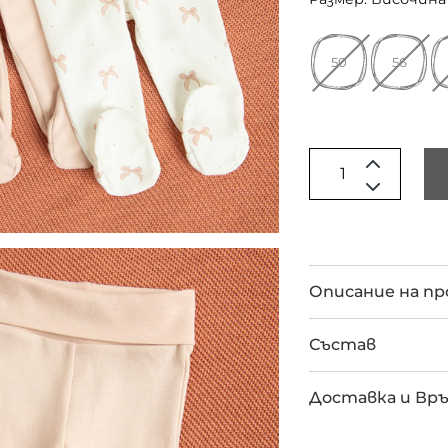
50
56
Описание на п
Състав
Доставка и Вр