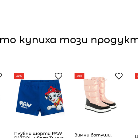
то купиха този продукт,
30%
40%
Плувни шорти PAW
Зимни ботуши,
Ш