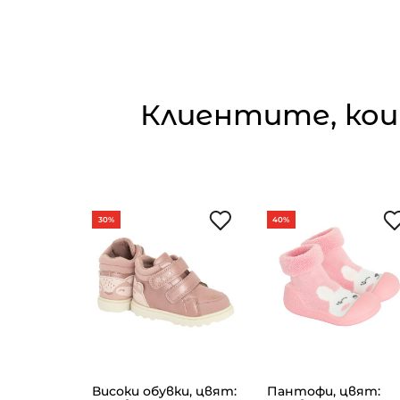
Клиентите, кои
30%
40%
ши,
Високи обувки, цвят:
Пантофи, цвят: