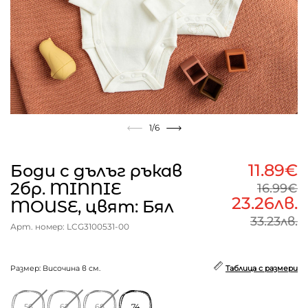
1
/6
11.89€
Боди с дълъг ръкав
2бр. MINNIE
16.99€
23.26лв.
MOUSE, цвят: Бял
33.23лв.
Арт. номер: LCG3100531-00
Размер: Височина в см.
Таблица с размери
56
62
68
74