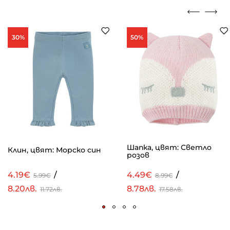
30%
50%
Шапка, цвят: Светло
Клин, цвят: Морско син
розов
4.19€
/
4.49€
/
5.99€
8.99€
8.20лв.
8.78лв.
11.72лв.
17.58лв.