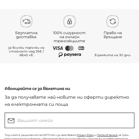
Безплатна
100% сигурност
Право на
доставка
на онлайн
връщане
трансакциите
за всички поръчки на
стойност над 35€ /
68.45 лв.
в рамките на 30 дни
Абонирайте се за бюлетина ни
За да получавате най-новите ни оферти директно
на електронната си поща
Този сайт е защитен от reCAPTCHA и за него важат
Privacy Policy
и
Terms of Service
на Гугъл.
Чрез натискане на бутона „Абонамент“ вие се съгласявате с
Политика за поверителност
.