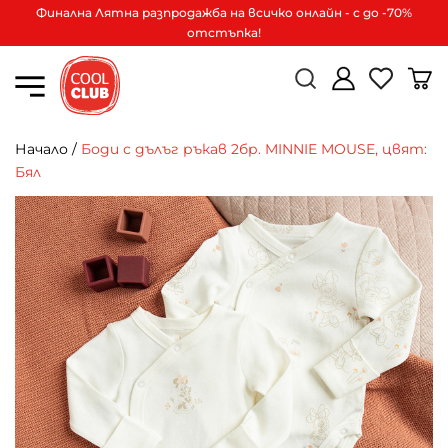
Финална Лятна разпродажба на всичко онлайн - с до -70%
отстъпка!
Начало
/
Боди с дълъг ръкав 2бр. MINNIE MOUSE, цвят:
Бял