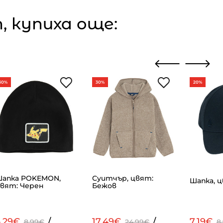
 купиха още:
30%
30%
20%
апка POKEMON,
Суитчър, цвят:
Шапка, ц
вят: Черен
Бежов
6.29€
/
17.49€
/
7.19€
8.99€
24.99€
8