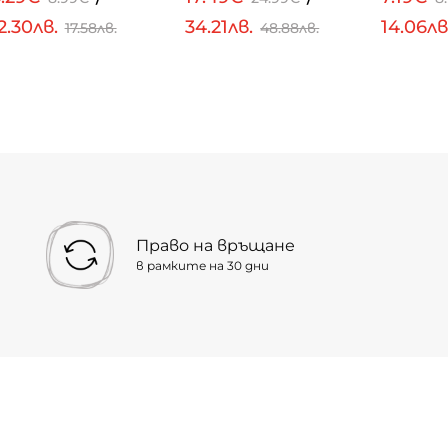
2.30лв.
34.21лв.
14.06лв
17.58лв.
48.88лв.
Право на връщане
в рамките на 30 дни