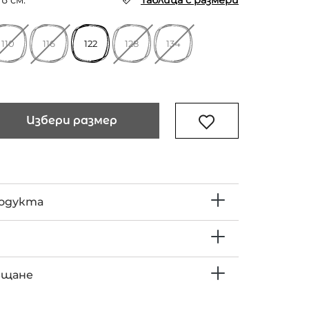
в см.
Таблица с размери
110
116
122
128
134
Избери размер
родукта
ъщане