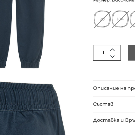
Размер: Височина 
98
104
Описание на п
Състав
Доставка и Вр