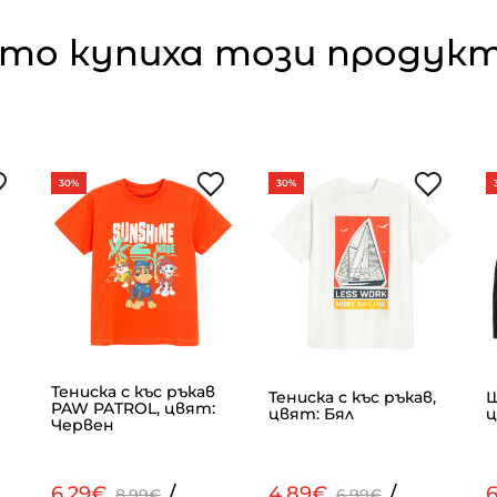
то купиха този продукт,
30%
30%
Тениска с къс ръкав
Тениска с къс ръкав,
Ш
PAW PATROL, цвят:
цвят: Бял
ц
Червен
6.29€
/
4.89€
/
8.99€
6.99€