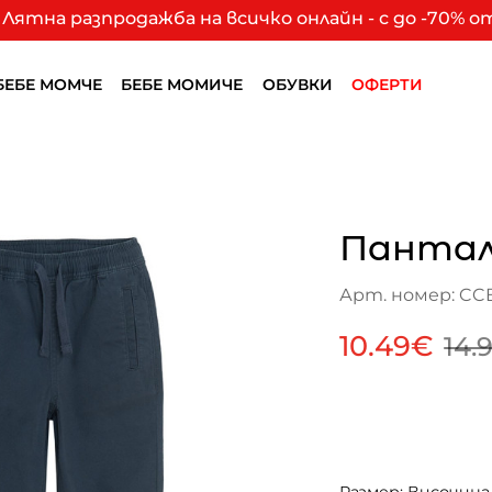
Лятна разпродажба на всичко онлайн - с до -70% 
БЕБЕ МОМЧЕ
БЕБЕ МОМИЧЕ
ОБУВКИ
ОФЕРТИ
Пантал
Арт. номер: CCB
10.49€
14.