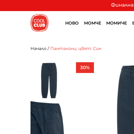
Финална 
НОВО
МОМЧЕ
МОМИЧЕ
Начало
/
Панталони, цвят: Син
30%