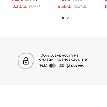
12.30лв.
9.56лв.
1
17.58лв.
13.67лв.
100% сигурност на
онлайн трансакциите