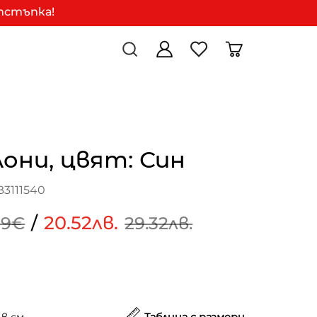
отстъпка!
они, цвят: Син
3111540
/
20.52лв.
99€
29.32лв.