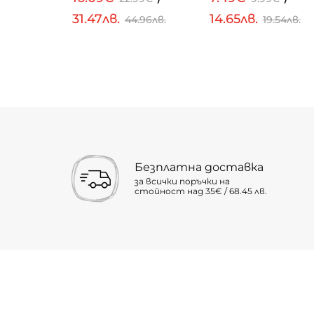
31.47лв.
14.65лв.
.32лв.
44.96лв.
19.54лв.
Безплатна доставка
за всички поръчки на
стойност над 35€ / 68.45 лв.