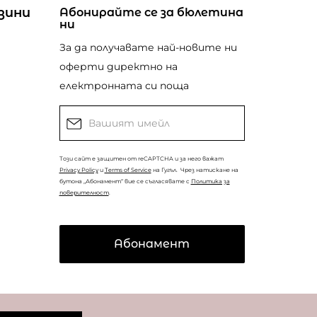
зини
Абонирайте се за бюлетина
ни
За да получавате най-новите ни
оферти директно на
електронната си поща
Този сайт е защитен от reCAPTCHA и за него важат
Privacy Policy
и
Terms of Service
на Гугъл.
Чрез натискане на
бутона „Абонамент“ вие се съгласявате с
Политика за
поверителност
.
Абонамент
© Copyright
Coolclub
2022. Всички права запазени.