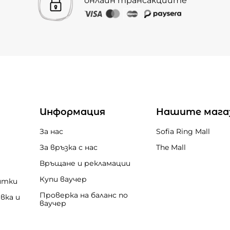
онлайн трансакциите
Информация
Нашите мага
За нас
Sofia Ring Mall
За връзка с нас
The Mall
Връщане и рекламации
Купи ваучер
итки
Проверка на баланс по
вка и
ваучер