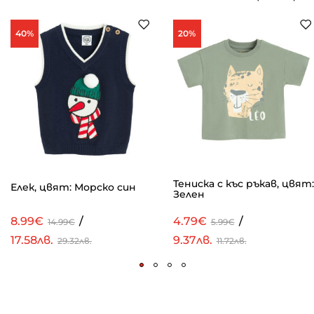
40%
20%
Тениска с къс ръкав, цвят:
Елек, цвят: Морско син
Зелен
8.99€
/
4.79€
/
14.99€
5.99€
17.58лв.
9.37лв.
29.32лв.
11.72лв.