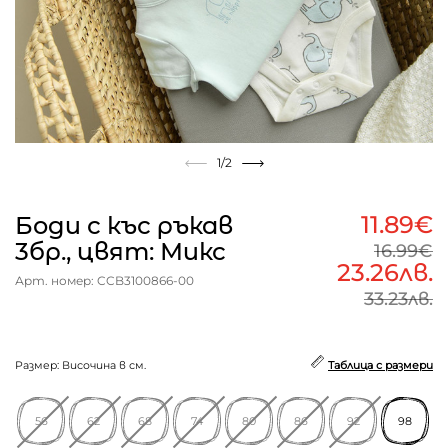
1
/2
11.89€
Боди с къс ръкав
3бр., цвят: Микс
16.99€
23.26лв.
Арт. номер: CCB3100866-00
33.23лв.
Размер: Височина в см.
Таблица с размери
56
62
68
74
80
86
92
98