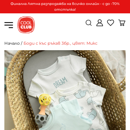
Финална Лятна разпродажба на всичко онлайн - с до -70%
отстъпка!
Начало
/
Боди с къс ръкав 3бр., цвят: Микс