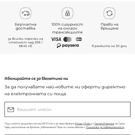
Безплатна
100% сигурност
Право на
доставка
на онлайн
връщане
трансакциите
за всички поръчки на
стойност над 35€ /
68.45 лв.
в рамките на 30 дни
Абонирайте се за бюлетина ни
За да получавате най-новите ни оферти директно
на електронната си поща
Този сайт е защитен от reCAPTCHA и за него важат
Privacy Policy
и
Terms of Service
на Гугъл.
Чрез натискане на бутона „Абонамент“ вие се съгласявате с
Политика за поверителност
.