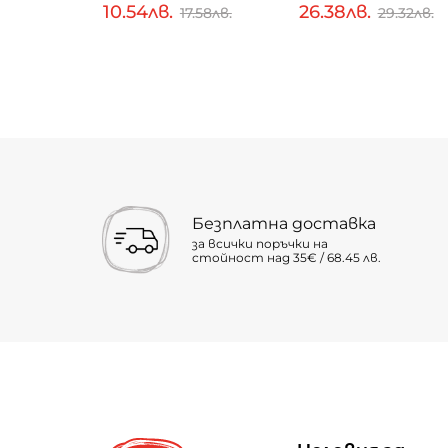
10.54лв.
26.38лв.
.32лв.
17.58лв.
29.32лв.
Безплатна доставка
за всички поръчки на
стойност над 35€ / 68.45 лв.