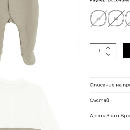
Размер: Височина 
56
62
Описание на п
Състав
Доставка и Вр