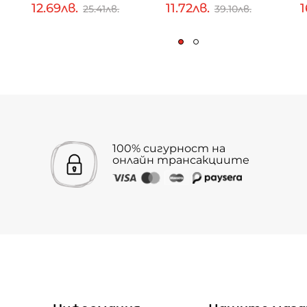
12.69лв.
11.72лв.
1
25.41лв.
39.10лв.
100% сигурност на
онлайн трансакциите