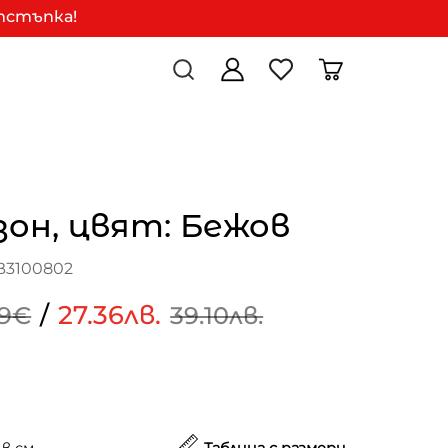
отстъпка!
он, цвят: Бежов
B3100802
/
27.36лв.
99€
39.10лв.