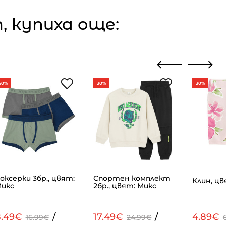
 купиха още:
50%
30%
30%
оксерки 3бр., цвят:
Спортен комплект
Клин, цв
икс
2бр., цвят: Микс
8.49€
/
17.49€
/
4.89€
16.99€
24.99€