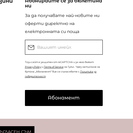
зини
Абонирайте се за бюлетина
ни
За да получавате най-новите ни
оферти директно на
електронната си поща
Този сайт е защитен от reCAPTCHA и за него важат
Privacy Policy
и
Terms of Service
на Гугъл.
Чрез натискане на
бутона „Абонамент“ вие се съгласявате с
Политика за
поверителност
.
Абонамент
© Copyright
Coolclub
2022. Всички права запазени.
ЪГЛАСЕН СЪМ