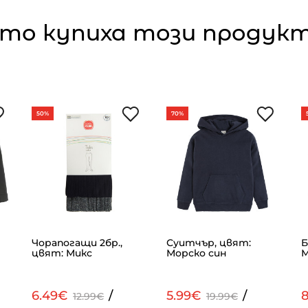
то купиха този продукт,
50%
70%
Чорапогащи 2бр.,
Суитчър, цвят:
Б
цвят: Микс
Морско син
М
6.49€
/
5.99€
/
12.99€
19.99€