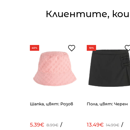
Клиентите, кои
40%
10%
т: Бежов
Шапка, цвят: Розов
Пола, цвят: Черен
/
5.39€
/
13.49€
/
9€
8.99€
14.99€