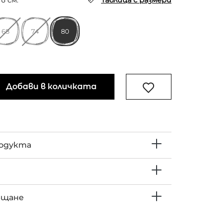
в см.
Таблица с размери
68
74
80
Добави в количката
родукта
ъщане