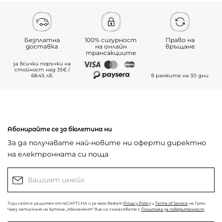
Безплатна
100% сигурност
Право на
доставка
на онлайн
връщане
трансакциите
за всички поръчки на
стойност над 35€ /
68.45 лв.
в рамките на 30 дни
Абонирайте се за бюлетина ни
За да получавате най-новите ни оферти директно
на електронната си поща
Този сайт е защитен от reCAPTCHA и за него важат
Privacy Policy
и
Terms of Service
на Гугъл.
Чрез натискане на бутона „Абонамент“ вие се съгласявате с
Политика за поверителност
.