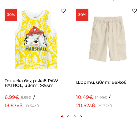
30%
30%
Тениска без ръкав PAW
Шорти, цвят: Бежов
PATROL, цвят: Жълт
6.99€
/
10.49€
/
9.99€
14.99€
13.67лв.
20.52лв.
19.54лв.
29.32лв.