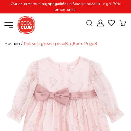
Финална Лятна разпродажба на всичко онлайн - с до -70%
отстъпка!
Начало
/
Рокля с дълъг ръкав, цвят: Розов