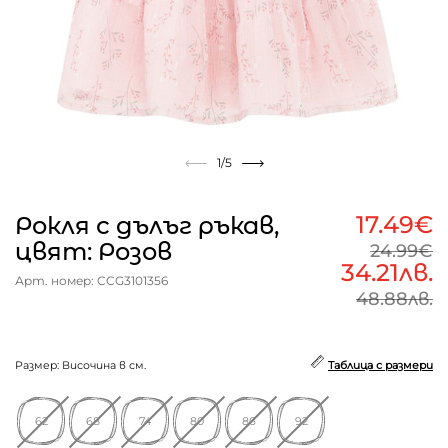
1
/5
17.49€
Рокля с дълъг ръкав,
цвят: Розов
24.99€
34.21лв.
Арт. номер: CCG3101356
48.88лв.
Размер: Височина в см.
Таблица с размери
62
68
74
80
86
92