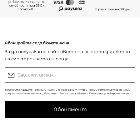
за всички поръчки на
стойност над 35€ /
68.45 лв.
в рамките на 30 дни
Абонирайте се за бюлетина ни
За да получавате най-новите ни оферти директно
на електронната си поща
Този сайт е защитен от reCAPTCHA и за него важат
Privacy Policy
и
Terms of Service
на Гугъл.
Чрез натискане на бутона „Абонамент“ вие се съгласявате с
Политика за поверителност
.
Абонамент