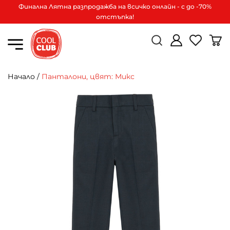
Финална Лятна разпродажба на всичко онлайн - с до -70%
отстъпка!
Начало
/
Панталони, цвят: Микс