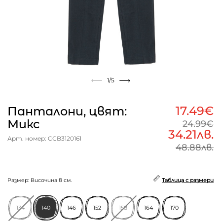
1
/5
17.49€
Панталони, цвят:
Микс
24.99€
34.21лв.
Арт. номер: CCB3120161
48.88лв.
Размер: Височина в см.
Таблица с размери
134
140
146
152
158
164
170