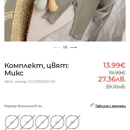
1
/6
13.99€
Комплект, цвят:
Микс
19.99€
27.36лв.
Арт. номер: CCG3100521-00
39.10лв.
Размер: Височина в см.
Таблица с размери
62
68
74
80
86