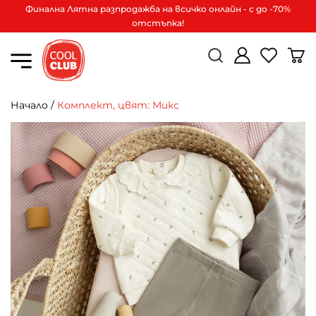
Финална Лятна разпродажба на всичко онлайн - с до -70%
отстъпка!
Начало
/
Комплект, цвят: Микс