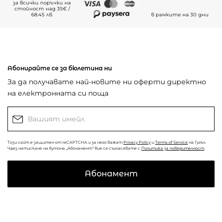
за всички поръчки на
стойност над 35€ /
68.45 лв.
в рамките на 30 дни
Абонирайте се за бюлетина ни
За да получавате най-новите ни оферти директно
на електронната си поща
Този сайт е защитен от reCAPTCHA и за него важат
Privacy Policy
и
Terms of Service
на Гугъл.
Чрез натискане на бутона „Абонамент“ вие се съгласявате с
Политика за поверителност
.
Абонамент