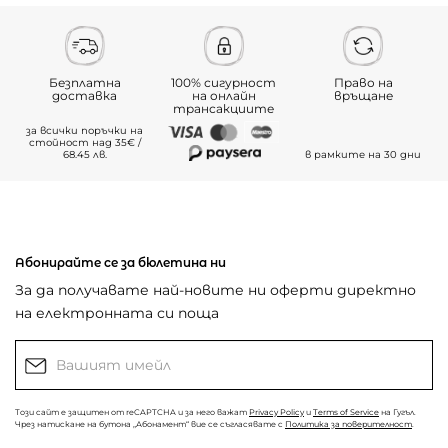
Безплатна
100% сигурност
Право на
доставка
на онлайн
връщане
трансакциите
за всички поръчки на
стойност над 35€ /
68.45 лв.
в рамките на 30 дни
Абонирайте се за бюлетина ни
За да получавате най-новите ни оферти директно
на електронната си поща
Този сайт е защитен от reCAPTCHA и за него важат
Privacy Policy
и
Terms of Service
на Гугъл.
Чрез натискане на бутона „Абонамент“ вие се съгласявате с
Политика за поверителност
.