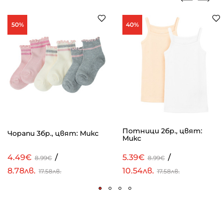
50%
40%
Потници 2бр., цвят:
Чорапи 3бр., цвят: Микс
Микс
4.49€
/
5.39€
/
8.99€
8.99€
8.78лв.
10.54лв.
17.58лв.
17.58лв.