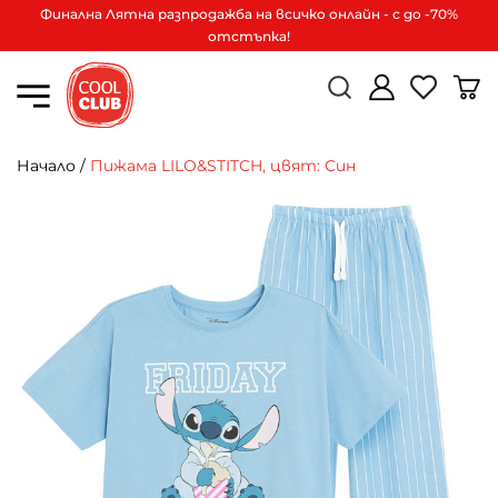
Финална Лятна разпродажба на всичко онлайн - с до -70%
отстъпка!
Начало
/
Пижама LILO&STITCH, цвят: Син