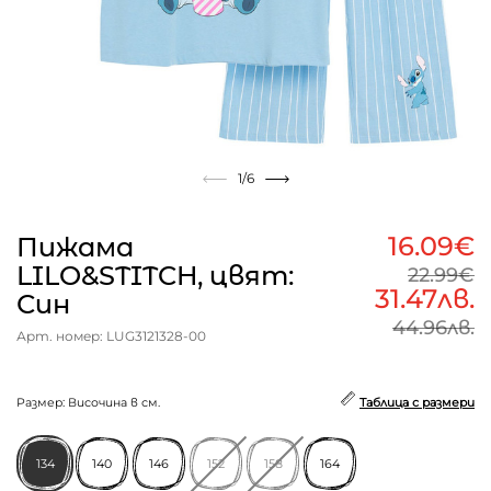
1
/6
16.09€
Пижама
LILO&STITCH, цвят:
22.99€
31.47лв.
Син
44.96лв.
Арт. номер: LUG3121328-00
Размер: Височина в см.
Таблица с размери
134
140
146
152
158
164