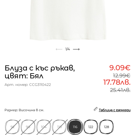
1
/4
9.09€
Блуза с къс ръкав,
цвят: Бял
12.99€
17.78лв.
Арт. номер: CCG3110422
25.41лв.
Размер: Височина в см.
Таблица с размери
92
98
104
110
116
122
128