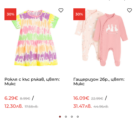
30%
30%
Рокля с къс ръкав, цвят:
Гащеризон 2бр., цвят:
Микс
Микс
6.29€
/
16.09€
/
8.99€
22.99€
12.30лв.
31.47лв.
17.58лв.
44.96лв.