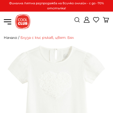
Финална Лятна разпродажба на всичко онлайн - с до -70%
отстъпка!
Начало
/
Блуза с къс ръкав, цвят: Бял