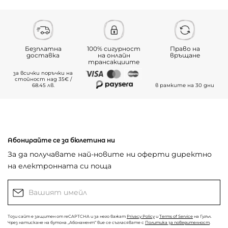
Безплатна
100% сигурност
Право на
доставка
на онлайн
връщане
трансакциите
за всички поръчки на
стойност над 35€ /
68.45 лв.
в рамките на 30 дни
Абонирайте се за бюлетина ни
За да получавате най-новите ни оферти директно
на електронната си поща
Този сайт е защитен от reCAPTCHA и за него важат
Privacy Policy
и
Terms of Service
на Гугъл.
Чрез натискане на бутона „Абонамент“ вие се съгласявате с
Политика за поверителност
.