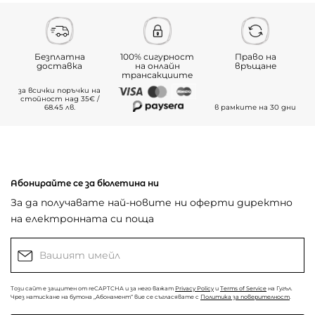
Безплатна
100% сигурност
Право на
доставка
на онлайн
връщане
трансакциите
за всички поръчки на
стойност над 35€ /
68.45 лв.
в рамките на 30 дни
Абонирайте се за бюлетина ни
За да получавате най-новите ни оферти директно
на електронната си поща
Този сайт е защитен от reCAPTCHA и за него важат
Privacy Policy
и
Terms of Service
на Гугъл.
Чрез натискане на бутона „Абонамент“ вие се съгласявате с
Политика за поверителност
.