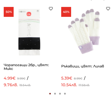
50%
40%
Чорапогащи 2бр., цвят:
Ръкавици, цвят: Лилав
Микс
4.99€
/
5.39€
/
9.99€
8.99€
9.76лв.
10.54лв.
19.54лв.
17.58лв.