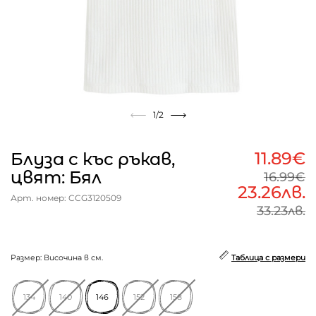
1
/2
11.89€
Блуза с къс ръкав,
цвят: Бял
16.99€
23.26лв.
Арт. номер: CCG3120509
33.23лв.
Размер: Височина в см.
Таблица с размери
134
140
146
152
158