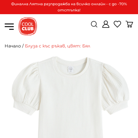
Финална Лятна разпродажба на всичко онлайн - с до -70%
отстъпка!
Начало
/
Блуза с къс ръкав, цвят: Бял