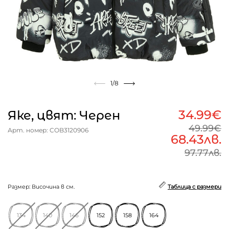
1
/8
34.99€
Яке, цвят: Черен
49.99€
Арт. номер: COB3120906
68.43лв.
97.77лв.
Размер: Височина в см.
Таблица с размери
134
140
146
152
158
164