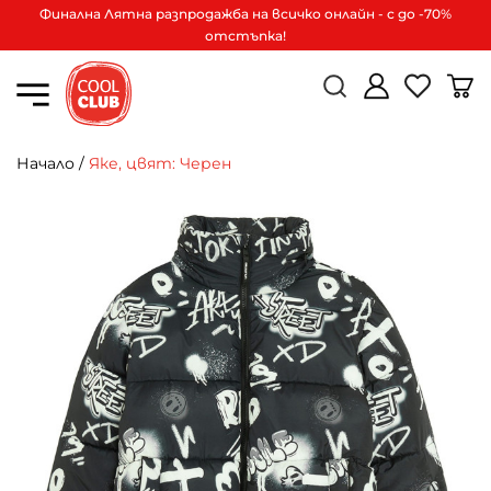
Финална Лятна разпродажба на всичко онлайн - с до -70%
отстъпка!
Начало
/
Яке, цвят: Черен