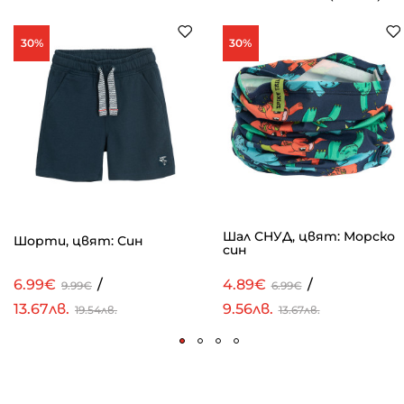
30%
30%
Шал СНУД, цвят: Морско
Шорти, цвят: Син
син
6.99€
/
4.89€
/
9.99€
6.99€
13.67лв.
9.56лв.
19.54лв.
13.67лв.