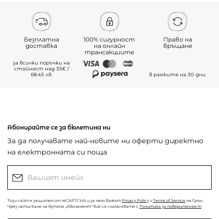
Безплатна
100% сигурност
Право на
доставка
на онлайн
връщане
трансакциите
за всички поръчки на
стойност над 35€ /
68.45 лв.
в рамките на 30 дни
Абонирайте се за бюлетина ни
За да получавате най-новите ни оферти директно
на електронната си поща
Този сайт е защитен от reCAPTCHA и за него важат
Privacy Policy
и
Terms of Service
на Гугъл.
Чрез натискане на бутона „Абонамент“ вие се съгласявате с
Политика за поверителност
.