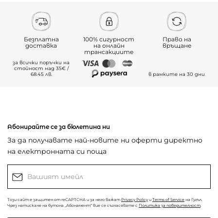
Безплатна
100% сигурност
Право на
доставка
на онлайн
връщане
трансакциите
за всички поръчки на
стойност над 35€ /
68.45 лв.
в рамките на 30 дни
Абонирайте се за бюлетина ни
За да получавате най-новите ни оферти директно
на електронната си поща
Този сайт е защитен от reCAPTCHA и за него важат
Privacy Policy
и
Terms of Service
на Гугъл.
Чрез натискане на бутона „Абонамент“ вие се съгласявате с
Политика за поверителност
.