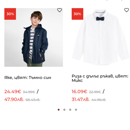
30%
30%
Риза с дълъг ръкав, цвят:
Яке, цвят: Тъмно син
Микс
24.49€
/
16.09€
/
34.99€
22.99€
47.90лв.
31.47лв.
68.43лв.
44.96лв.