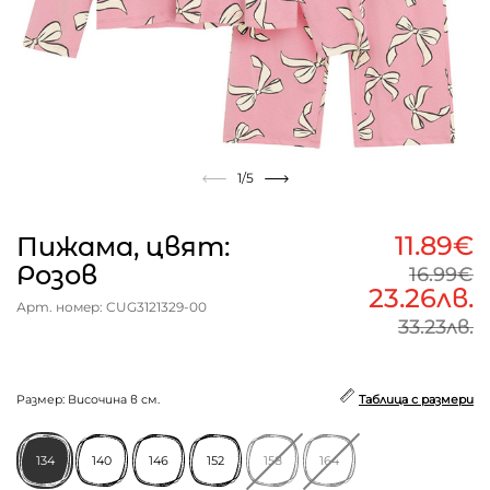
1
/5
11.89€
Пижама, цвят:
Розов
16.99€
23.26лв.
Арт. номер: CUG3121329-00
33.23лв.
Размер: Височина в см.
Таблица с размери
134
140
146
152
158
164