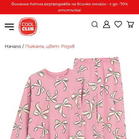
Финална Лятна разпродажба на всичко онлайн - с до -70%
отстъпка!
Начало
/
Пижама, цвят: Розов