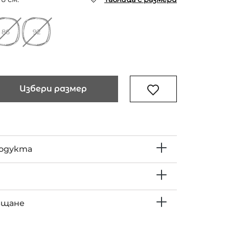
86
92
Избери размер
родукта
ъщане