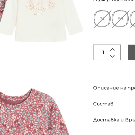
74
80
Описание на п
Състав
Доставка и Вр