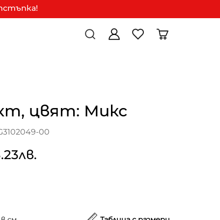
отстъпка!
кт, цвят: Микс
G3102049-00
.23лв.
в см.
Таблица с размери