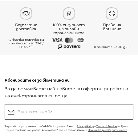
Безплатна
100% сигурност
Право на
доставка
на онлайн
връщане
трансакциите
за всички поръчки на
стойност над 35€ /
68.45 лв.
в рамките на 30 дни
Абонирайте се за бюлетина ни
За да получавате най-новите ни оферти директно
на електронната си поща
Този сайт е защитен от reCAPTCHA и за него важат
Privacy Policy
и
Terms of Service
на Гугъл.
Чрез натискане на бутона „Абонамент“ вие се съгласявате с
Политика за поверителност
.