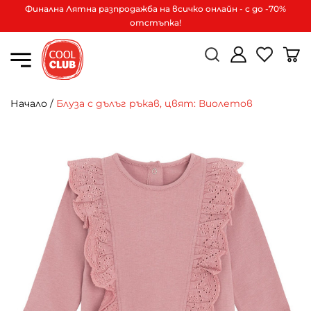
Финална Лятна разпродажба на всичко онлайн - с до -70%
отстъпка!
Начало
/
Блуза с дълъг ръкав, цвят: Виолетов