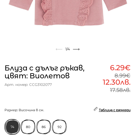
1
/4
6.29€
Блуза с дълъг ръкав,
цвят: Виолетов
8.99€
12.30лв.
Арт. номер: CCG3102077
17.58лв.
Размер: Височина в см.
Таблица с размери
74
80
86
92