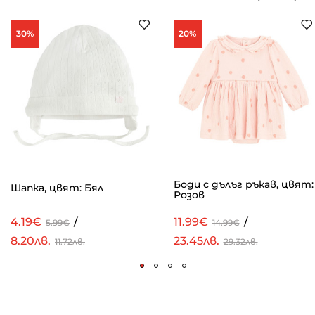
30%
20%
Боди с дълъг ръкав, цвят:
Шапка, цвят: Бял
Розов
4.19€
/
11.99€
/
5.99€
14.99€
8.20лв.
23.45лв.
11.72лв.
29.32лв.