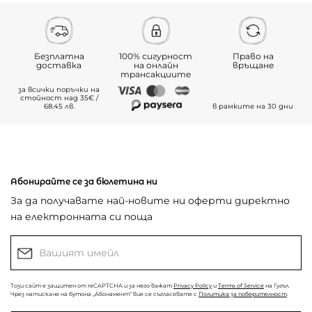
Безплатна
100% сигурност
Право на
доставка
на онлайн
връщане
трансакциите
за всички поръчки на
стойност над 35€ /
68.45 лв.
в рамките на 30 дни
Абонирайте се за бюлетина ни
За да получавате най-новите ни оферти директно
на електронната си поща
Този сайт е защитен от reCAPTCHA и за него важат
Privacy Policy
и
Terms of Service
на Гугъл.
Чрез натискане на бутона „Абонамент“ вие се съгласявате с
Политика за поверителност
.