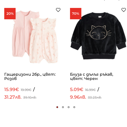
20%
70%
Гащеризони 2бр., цвят:
Блуза с дълъг ръкав,
Розов
цвят: Черен
15.99€
/
5.09€
/
19.99€
16.99€
31.27лв.
9.96лв.
39.10лв.
33.23лв.