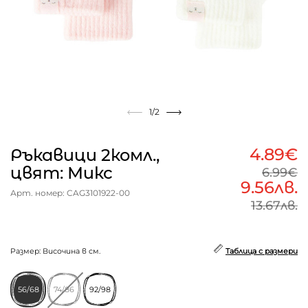
1
/2
4.89€
Ръкавици 2комл.,
цвят: Микс
6.99€
9.56лв.
Арт. номер: CAG3101922-00
13.67лв.
Размер: Височина в см.
Таблица с размери
56/68
74/86
92/98