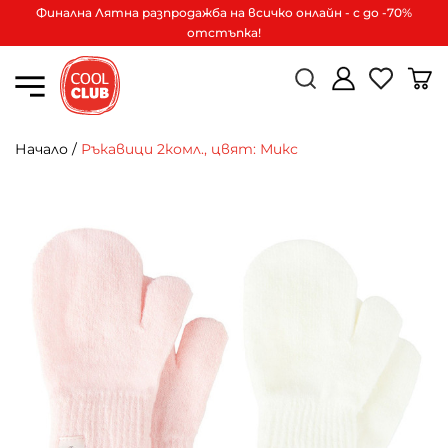
Финална Лятна разпродажба на всичко онлайн - с до -70%
отстъпка!
Начало
/
Ръкавици 2комл., цвят: Микс