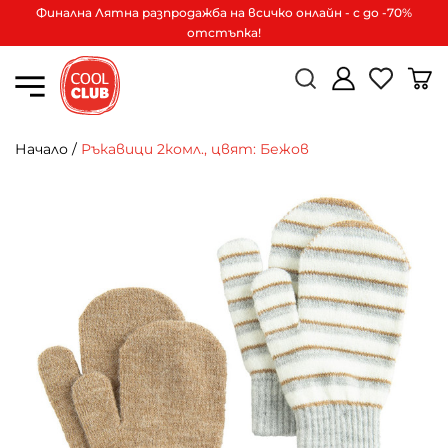
Финална Лятна разпродажба на всичко онлайн - с до -70%
отстъпка!
Начало
/
Ръкавици 2комл., цвят: Бежов