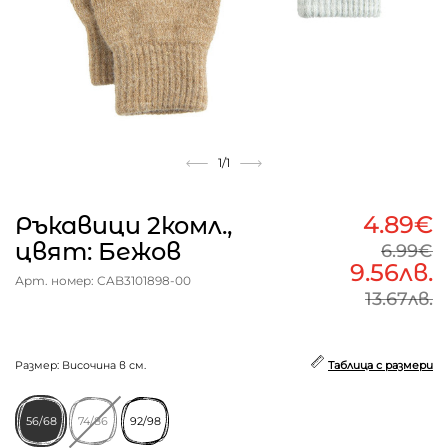
1
/1
4.89€
Ръкавици 2комл.,
цвят: Бежов
6.99€
9.56лв.
Арт. номер: CAB3101898-00
13.67лв.
Размер: Височина в см.
Таблица с размери
56/68
74/86
92/98