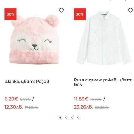
30%
30%
Риза с дълъг ръкав, цвят:
Шапка, цвят: Розов
Бял
6.29€
/
11.89€
/
8.99€
16.99€
12.30лв.
23.26лв.
17.58лв.
33.23лв.