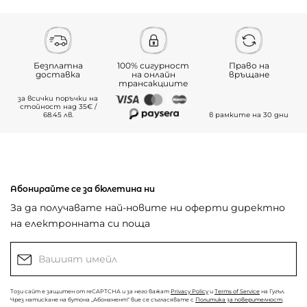
Безплатна
100% сигурност
Право на
доставка
на онлайн
връщане
трансакциите
за всички поръчки на
стойност над 35€ /
68.45 лв.
в рамките на 30 дни
Абонирайте се за бюлетина ни
За да получавате най-новите ни оферти директно
на електронната си поща
Този сайт е защитен от reCAPTCHA и за него важат
Privacy Policy
и
Terms of Service
на Гугъл.
Чрез натискане на бутона „Абонамент“ вие се съгласявате с
Политика за поверителност
.