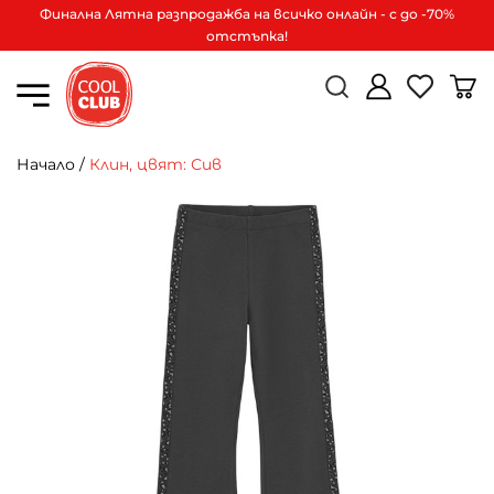
Финална Лятна разпродажба на всичко онлайн - с до -70%
отстъпка!
Начало
/
Клин, цвят: Сив