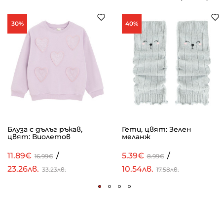
30%
40%
Блуза с дълъг ръкав,
Гети, цвят: Зелен
цвят: Виолетов
меланж
11.89€
/
5.39€
/
16.99€
8.99€
23.26лв.
10.54лв.
33.23лв.
17.58лв.