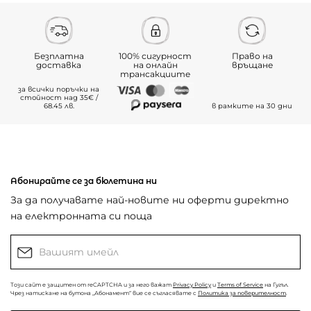
Безплатна
100% сигурност
Право на
доставка
на онлайн
връщане
трансакциите
за всички поръчки на
стойност над 35€ /
68.45 лв.
в рамките на 30 дни
Абонирайте се за бюлетина ни
За да получавате най-новите ни оферти директно
на електронната си поща
Този сайт е защитен от reCAPTCHA и за него важат
Privacy Policy
и
Terms of Service
на Гугъл.
Чрез натискане на бутона „Абонамент“ вие се съгласявате с
Политика за поверителност
.