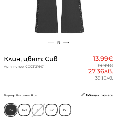
1
/3
13.99€
Клин, цвят: Сив
19.99€
Арт. номер: CCG3121647
27.36лв.
39.10лв.
Размер: Височина в см.
Таблица с размери
134
140
146
152
158