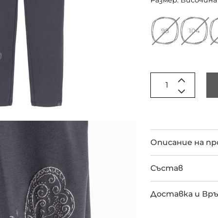
Размер: Височина 
98
104
Описание на п
Състав
Доставка и Вр