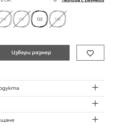
в см.
Таблица с размери
110
116
122
128
Избери размер
родукта
ъщане