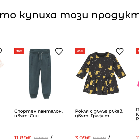
то купиха този продукт,
30%
60%
П
Спортен панталон,
Рокля с дълъг ръкав,
K
цвят: Син
цвят: Графит
Р
11.89€
/
3.99€
/
1
16.99€
9.99€