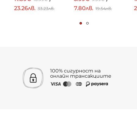
23.26лв.
7.80лв.
2
33.23лв.
19.54лв.
100% сигурност на
онлайн трансакциите