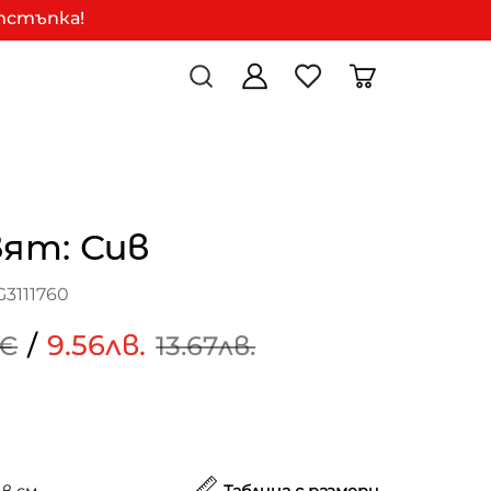
отстъпка!
вят: Сив
3111760
/
9.56лв.
9€
13.67лв.