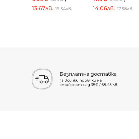
13.67лв.
14.06лв.
.23лв.
19.54лв.
17.58лв.
Безплатна доставка
за всички поръчки на
стойност над 35€ / 68.45 лв.