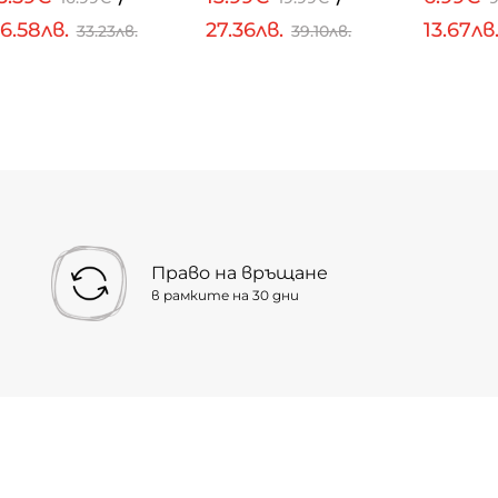
6.58лв.
27.36лв.
13.67лв
33.23лв.
39.10лв.
Право на връщане
в рамките на 30 дни