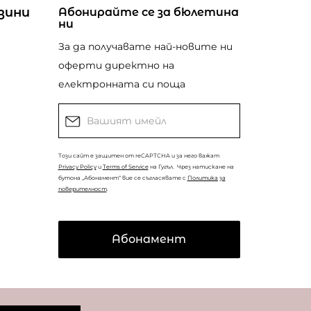
зини
Абонирайте се за бюлетина
ни
За да получавате най-новите ни
оферти директно на
електронната си поща
Този сайт е защитен от reCAPTCHA и за него важат
Privacy Policy
и
Terms of Service
на Гугъл.
Чрез натискане на
бутона „Абонамент“ вие се съгласявате с
Политика за
поверителност
.
Абонамент
© Copyright
Coolclub
2022. Всички права запазени.