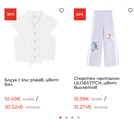
30%
20%
Спортен панталон
Блуза с къс ръкав, цвят:
LILO&STITCH, цвят:
Бял
Виолетов
10.49€
/
15.99€
/
14.99€
19.99€
20.52лв.
31.27лв.
29.32лв.
39.10лв.