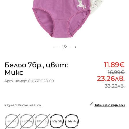
1
/2
11.89€
Бельо 7бр., цвят:
Микс
16.99€
23.26лв.
Арт. номер: CUG3112128-00
33.23лв.
Размер: Височина в см.
Таблица с размери
86/92
98/104
110/116
122/128
134/140