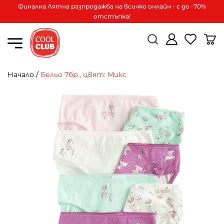
Финална Лятна разпродажба на всичко онлайн - с до -70%
отстъпка!
Начало
/
Бельо 7бр., цвят: Микс