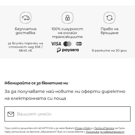
Безплатна
100% сигурност
Право на
доставка
на онлайн
връщане
трансакциите
за всички поръчки на
стойност над 35€ /
68.45 лв.
в рамките на 30 дни
Абонирайте се за бюлетина ни
За да получавате най-новите ни оферти директно
на електронната си поща
Този сайт е защитен от reCAPTCHA и за него важат
Privacy Policy
и
Terms of Service
на Гугъл.
Чрез натискане на бутона „Абонамент“ вие се съгласявате с
Политика за поверителност
.