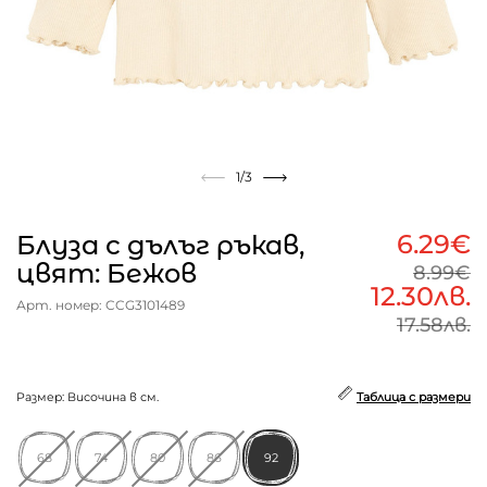
1
/3
6.29€
Блуза с дълъг ръкав,
цвят: Бежов
8.99€
12.30лв.
Арт. номер: CCG3101489
17.58лв.
Размер: Височина в см.
Таблица с размери
68
74
80
86
92