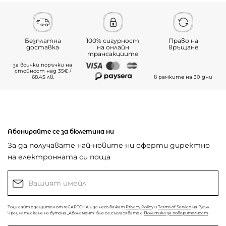
Безплатна
100% сигурност
Право на
доставка
на онлайн
връщане
трансакциите
за всички поръчки на
стойност над 35€ /
68.45 лв.
в рамките на 30 дни
Абонирайте се за бюлетина ни
За да получавате най-новите ни оферти директно
на електронната си поща
Този сайт е защитен от reCAPTCHA и за него важат
Privacy Policy
и
Terms of Service
на Гугъл.
Чрез натискане на бутона „Абонамент“ вие се съгласявате с
Политика за поверителност
.