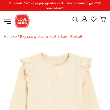
Финална Лятна разпродажба на всичко онлайн - с до -70%
отстъпка!
Начало
/
Блуза с дълъг ръкав, цвят: Бежов