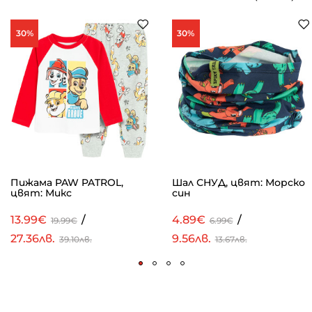
30%
30%
Пижама PAW PATROL,
Шал СНУД, цвят: Морско
цвят: Микс
син
13.99€
/
4.89€
/
19.99€
6.99€
27.36лв.
9.56лв.
39.10лв.
13.67лв.