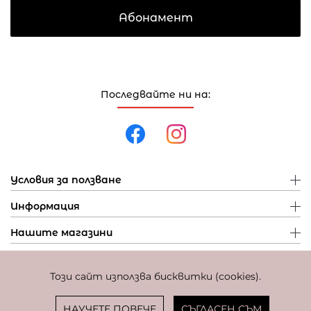
Абонамент
Последвайте ни на:
Условия за ползване
Информация
Нашите магазини
Този сайт използва бисквитки (cookies).
Политика за поверителност
Политика за бисквитки
Фиксиран курс за превалутиране: 1 EUR = 1,95583 BGN
НАУЧЕТЕ ПОВЕЧЕ
СЪГЛАСЕН СЪМ