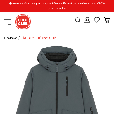
Финална Лятна разпродажба на всичко онлайн - с до -70%
отстъпка!
Начало
/
Ски яке, цвят: Сив