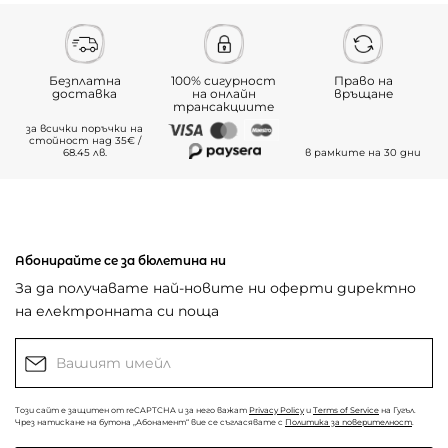
Безплатна
100% сигурност
Право на
доставка
на онлайн
връщане
трансакциите
за всички поръчки на
стойност над 35€ /
68.45 лв.
в рамките на 30 дни
Абонирайте се за бюлетина ни
За да получавате най-новите ни оферти директно
на електронната си поща
Този сайт е защитен от reCAPTCHA и за него важат
Privacy Policy
и
Terms of Service
на Гугъл.
Чрез натискане на бутона „Абонамент“ вие се съгласявате с
Политика за поверителност
.