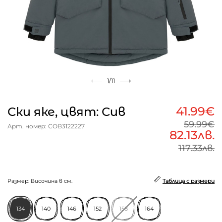
1
/11
41.99€
Ски яке, цвят: Сив
59.99€
Арт. номер: COB3122227
82.13лв.
117.33лв.
Размер: Височина в см.
Таблица с размери
134
140
146
152
158
164