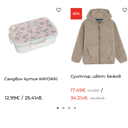
30%
Суитчър, цвят: Бежов
Сандвич кутия KAYOKKI
17.49€
/
24.99€
12.99€
/
25.41лв.
34.21лв.
48.88лв.