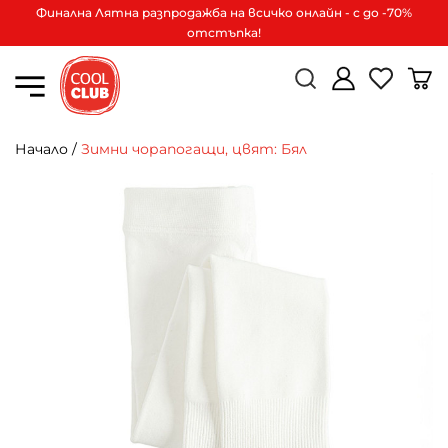
Финална Лятна разпродажба на всичко онлайн - с до -70%
отстъпка!
Начало
/
Зимни чорапогащи, цвят: Бял