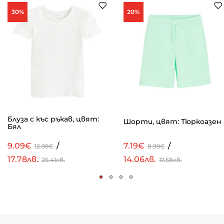
30%
20%
Блуза с къс ръкав, цвят:
Шорти, цвят: Тюркоазен
Бял
9.09€
/
7.19€
/
12.99€
8.99€
17.78лв.
14.06лв.
25.41лв.
17.58лв.