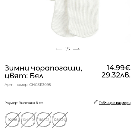
1
/3
14.99€
Зимни чорапогащи,
29.32лв.
цвят: Бял
Арт. номер: CHG3113095
Размер: Височина в см.
Таблица с размери
92/98
104/110
116/122
128/134