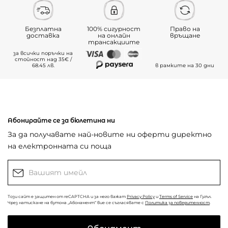
Безплатна
100% сигурност
Право на
доставка
на онлайн
връщане
трансакциите
за всички поръчки на
стойност над 35€ /
68.45 лв.
в рамките на 30 дни
Абонирайте се за бюлетина ни
За да получавате най-новите ни оферти директно
на електронната си поща
Този сайт е защитен от reCAPTCHA и за него важат
Privacy Policy
и
Terms of Service
на Гугъл.
Чрез натискане на бутона „Абонамент“ вие се съгласявате с
Политика за поверителност
.