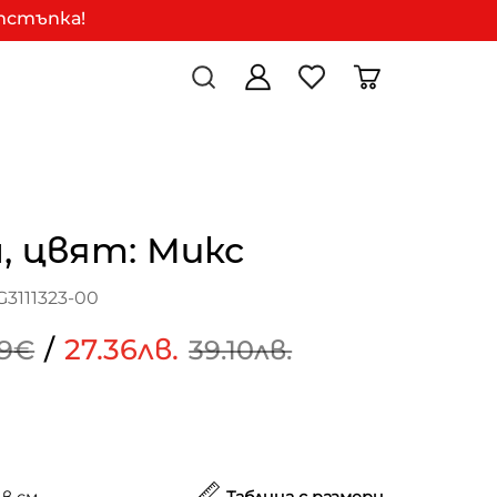
отстъпка!
, цвят: Микс
3111323-00
/
27.36лв.
99€
39.10лв.