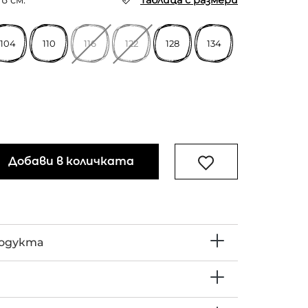
в см.
Таблица с размери
104
110
116
122
128
134
Добави в количката
родукта