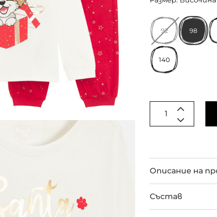
Размер: Височина 
92
98
140
Описание на п
Състав