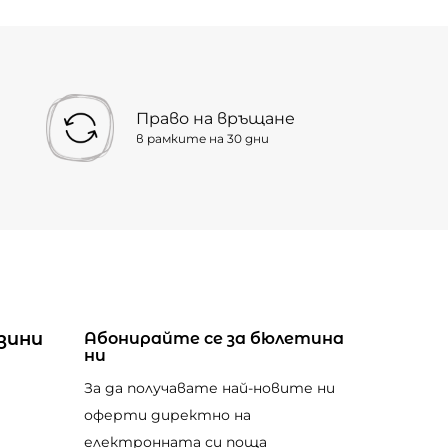
Право на връщане
в рамките на 30 дни
зини
Абонирайте се за бюлетина
ни
За да получавате най-новите ни
оферти директно на
електронната си поща