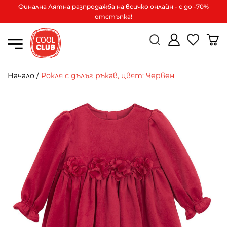
Финална Лятна разпродажба на всичко онлайн - с до -70%
отстъпка!
Начало
/
Рокля с дълъг ръкав, цвят: Червен