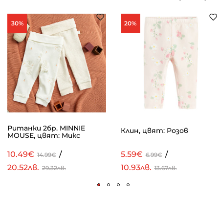
30%
20%
Ританки 2бр. MINNIE
Клин, цвят: Розов
MOUSE, цвят: Микс
10.49€
/
5.59€
/
14.99€
6.99€
20.52лв.
10.93лв.
29.32лв.
13.67лв.