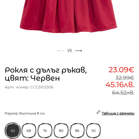
1
/5
23.09€
Рокля с дълъг ръкав,
цвят: Червен
32.99€
45.16лв.
Арт. номер: CCG3103306
64.52лв.
Размер: Височина в см.
Таблица с размери
62
68
74
80
86
92