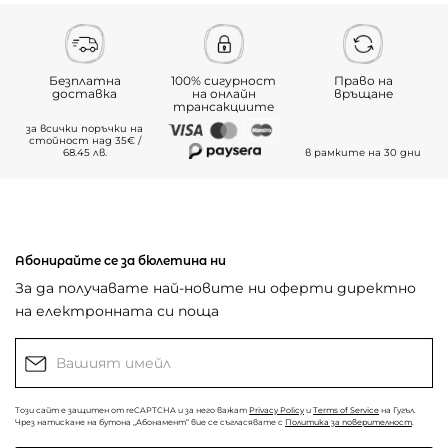
Безплатна
100% сигурност
Право на
доставка
на онлайн
връщане
трансакциите
за всички поръчки на
стойност над 35€ /
68.45 лв.
в рамките на 30 дни
Абонирайте се за бюлетина ни
За да получавате най-новите ни оферти директно
на електронната си поща
Този сайт е защитен от reCAPTCHA и за него важат
Privacy Policy
и
Terms of Service
на Гугъл.
Чрез натискане на бутона „Абонамент“ вие се съгласявате с
Политика за поверителност
.