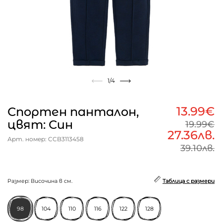
1
/4
13.99€
Спортен панталон,
цвят: Син
19.99€
27.36лв.
Арт. номер: CCB3113458
39.10лв.
Размер: Височина в см.
Таблица с размери
98
104
110
116
122
128