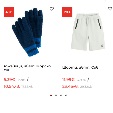
40%
20%
Ръкавици, цвят: Морско
Шорти, цвят: Сив
син
5.39€
/
11.99€
/
8.99€
14.99€
10.54лв.
23.45лв.
17.58лв.
29.32лв.