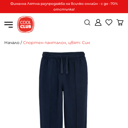
Финална Лятна разпродажба на всичко онлайн - с до -70%
отстъпка!
Начало
/
Спортен панталон, цвят: Син