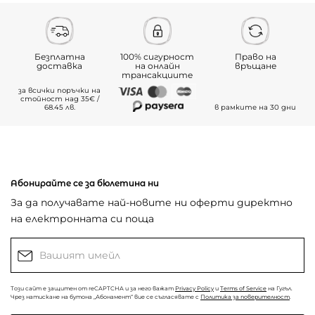
Безплатна
100% сигурност
Право на
доставка
на онлайн
връщане
трансакциите
за всички поръчки на
стойност над 35€ /
68.45 лв.
в рамките на 30 дни
Абонирайте се за бюлетина ни
За да получавате най-новите ни оферти директно
на електронната си поща
Този сайт е защитен от reCAPTCHA и за него важат
Privacy Policy
и
Terms of Service
на Гугъл.
Чрез натискане на бутона „Абонамент“ вие се съгласявате с
Политика за поверителност
.