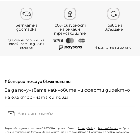
Безплатна
100% сигурност
Право на
доставка
на онлайн
връщане
трансакциите
за всички поръчки на
стойност над 35€ /
68.45 лв.
в рамките на 30 дни
Абонирайте се за бюлетина ни
За да получавате най-новите ни оферти директно
на електронната си поща
Този сайт е защитен от reCAPTCHA и за него важат
Privacy Policy
и
Terms of Service
на Гугъл.
Чрез натискане на бутона „Абонамент“ вие се съгласявате с
Политика за поверителност
.