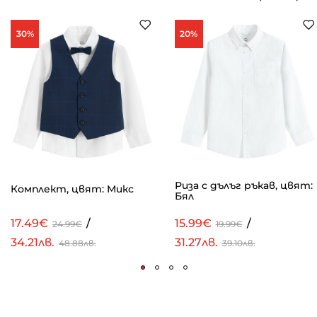
30%
20%
Риза с дълъг ръкав, цвят:
Комплект, цвят: Микс
Бял
17.49€
/
15.99€
/
24.99€
19.99€
34.21лв.
31.27лв.
48.88лв.
39.10лв.