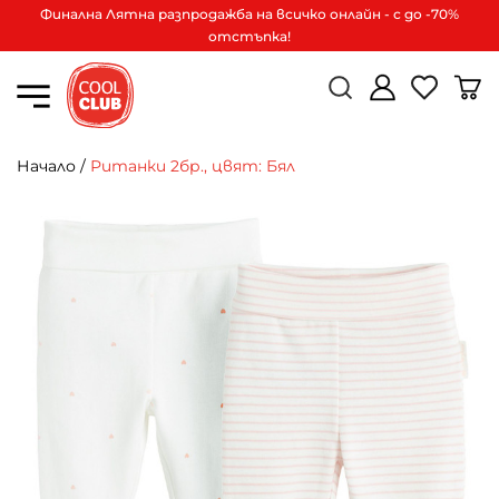
Финална Лятна разпродажба на всичко онлайн - с до -70%
отстъпка!
Начало
/
Ританки 2бр., цвят: Бял