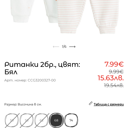
1
/6
7.99€
Ританки 2бр., цвят:
Бял
9.99€
15.63лв.
Арт. номер: CCG3200327-00
19.54лв.
Размер: Височина в см.
Таблица с размери
50
56
62
68
74