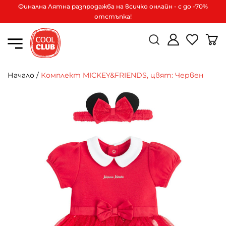
Финална Лятна разпродажба на всичко онлайн - с до -70%
отстъпка!
Начало
/
Комплект MICKEY&FRIENDS, цвят: Червен