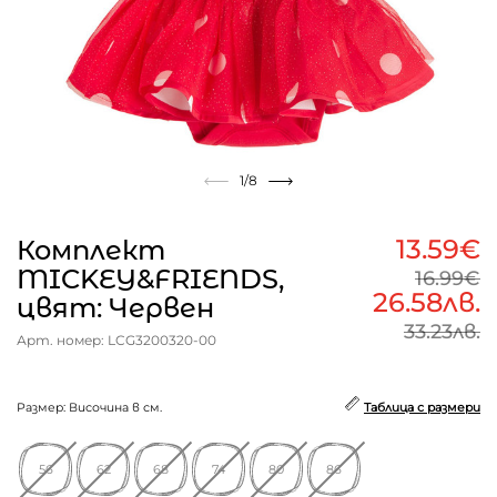
1
/8
13.59€
Комплект
MICKEY&FRIENDS,
16.99€
26.58лв.
цвят: Червен
33.23лв.
Арт. номер: LCG3200320-00
Размер: Височина в см.
Таблица с размери
56
62
68
74
80
86