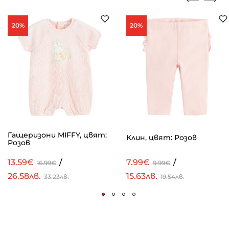
20%
20%
Гащеризони MIFFY, цвят:
Клин, цвят: Розов
Розов
13.59€
/
7.99€
/
16.99€
9.99€
26.58лв.
15.63лв.
33.23лв.
19.54лв.