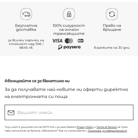
Безплатна
100% сигурност
Право на
доставка
на онлайн
връщане
трансакциите
за всички поръчки на
стойност над 35€ /
68.45 лв.
в рамките на 30 дни
Абонирайте се за бюлетина ни
За да получавате най-новите ни оферти директно
на електронната си поща
Този сайт е защитен от reCAPTCHA и за него важат
Privacy Policy
и
Terms of Service
на Гугъл.
Чрез натискане на бутона „Абонамент“ вие се съгласявате с
Политика за поверителност
.