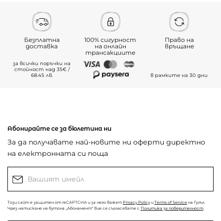
Безплатна
100% сигурност
Право на
доставка
на онлайн
връщане
трансакциите
за всички поръчки на
стойност над 35€ /
68.45 лв.
в рамките на 30 дни
Абонирайте се за бюлетина ни
За да получавате най-новите ни оферти директно
на електронната си поща
Този сайт е защитен от reCAPTCHA и за него важат
Privacy Policy
и
Terms of Service
на Гугъл.
Чрез натискане на бутона „Абонамент“ вие се съгласявате с
Политика за поверителност
.