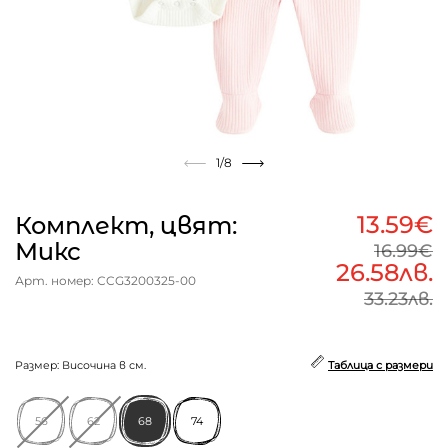
1
/8
13.59€
Комплект, цвят:
Микс
16.99€
26.58лв.
Арт. номер: CCG3200325-00
33.23лв.
Размер: Височина в см.
Таблица с размери
56
62
68
74