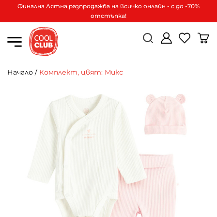
Финална Лятна разпродажба на всичко онлайн - с до -70%
отстъпка!
Начало
/
Комплект, цвят: Микс