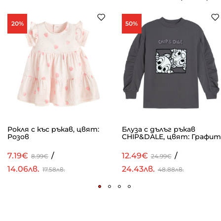
20%
50%
Рокля с къс ръкав, цвят:
Блуза с дълъг ръкав
Розов
CHIP&DALE, цвят: Графит
7.19€
/
12.49€
/
8.99€
24.99€
14.06лв.
24.43лв.
17.58лв.
48.88лв.