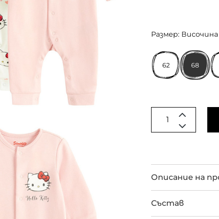
Размер: Височина 
62
68
Описание на п
Състав