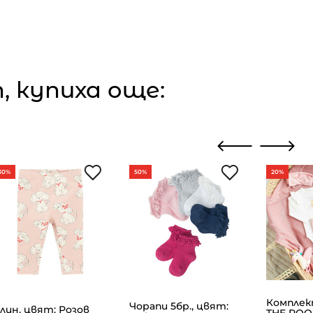
 купиха още:
30%
50%
20%
Комплек
Чорапи 5бр., цвят:
лин, цвят: Розов