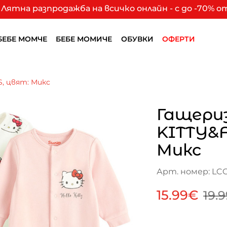
Лятна разпродажба на всичко онлайн - с до -70% 
БЕБЕ МОМЧЕ
БЕБЕ МОМИЧЕ
ОБУВКИ
ОФЕРТИ
S, цвят: Микс
Гащериз
KITTY&F
Микс
Арт. номер: LC
15.99€
19.