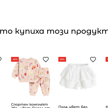
то купиха този продукт,
40%
20%
Спортен комплект
Пола, цвят: Бял
К