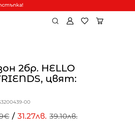
отстъпка!
он 2бр. HELLO
RIENDS, цвят:
G3200439-00
/
31.27лв.
99€
39.10лв.