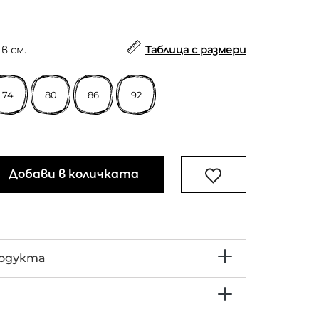
в см.
Таблица с размери
74
80
86
92
Добави в количката
родукта