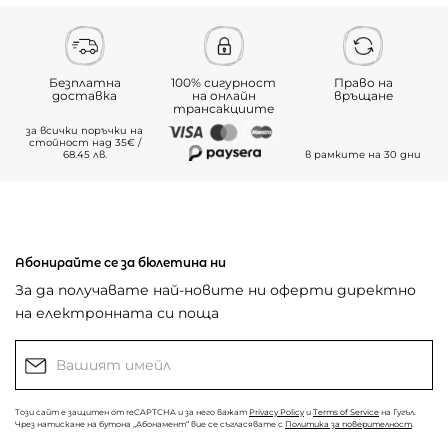
Безплатна
100% сигурност
Право на
доставка
на онлайн
връщане
трансакциите
за всички поръчки на
стойност над 35€ /
68.45 лв.
в рамките на 30 дни
Абонирайте се за бюлетина ни
За да получавате най-новите ни оферти директно
на електронната си поща
Този сайт е защитен от reCAPTCHA и за него важат
Privacy Policy
и
Terms of Service
на Гугъл.
Чрез натискане на бутона „Абонамент“ вие се съгласявате с
Политика за поверителност
.