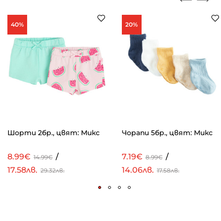
40%
20%
Шорти 2бр., цвят: Микс
Чорапи 5бр., цвят: Микс
8.99€
/
7.19€
/
14.99€
8.99€
17.58лв.
14.06лв.
29.32лв.
17.58лв.