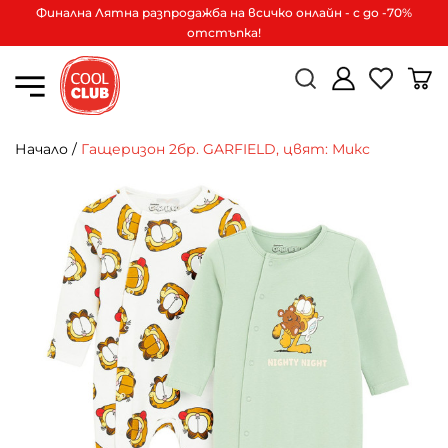
Финална Лятна разпродажба на всичко онлайн - с до -70%
отстъпка!
Начало
/
Гащеризон 2бр. GARFIELD, цвят: Микс