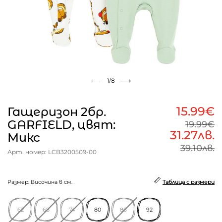
1
/8
15.99€
Гащеризон 2бр.
GARFIELD, цвят:
19.99€
31.27лв.
Микс
39.10лв.
Арт. номер: LCB3200509-00
Размер: Височина в см.
Таблица с размери
62
68
74
80
86
92