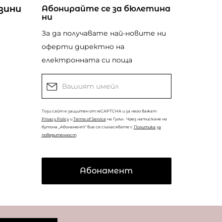
зини
Абонирайте се за бюлетина
ни
За да получавате най-новите ни
оферти директно на
електронната си поща
Този сайт е защитен от reCAPTCHA и за него важат
Privacy Policy
и
Terms of Service
на Гугъл.
Чрез натискане на
бутона „Абонамент“ вие се съгласявате с
Политика за
поверителност
.
Абонамент
© Copyright
Coolclub
2022. Всички права запазени.