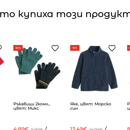
то купиха този продукт,
30%
10%
Ръкавици 2комл.,
Яке, цвят: Морско
Р
цвят: Микс
син
ц
4.89€
/
13.49€
/
6.99€
14.99€