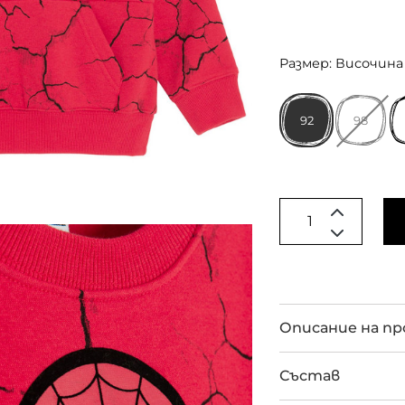
Размер: Височина 
92
98
Описание на п
Състав