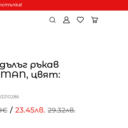
отстъпка!
 дълъг ръкав
-MAN, цвят:
B3210286
/
23.45лв.
9€
29.32лв.