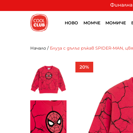
Финална 
НОВО
МОМЧЕ
МОМИЧЕ
Начало
/
Блуза с дълъг ръкав SPIDER-MAN, цв
20%