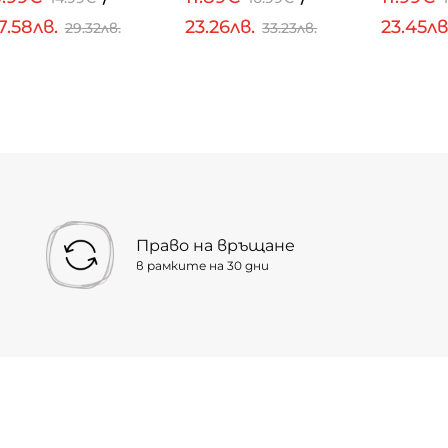
7.58лв.
23.26лв.
23.45лв
29.32лв.
33.23лв.
Право на връщане
в рамките на 30 дни