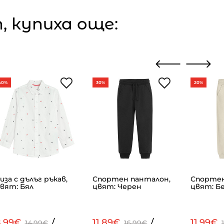
 купиха още:
40%
30%
20%
иза с дълъг ръкав,
Спортен панталон,
Спортен
вят: Бял
цвят: Черен
цвят: Б
8.99€
/
11.89€
/
11.99€
14.99€
16.99€