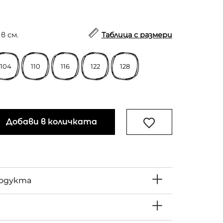
в см.
Таблица с размери
104
110
116
122
128
Добави в количката
родукта