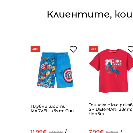
Клиентите, кои
40%
20%
Тениска с къс ръкав
 цвят:
Плувни шорти
SPIDER-MAN, цвят:
MARVEL, цвят: Син
Червен
/
11.99€
/
7.99€
/
99€
19.99€
9.99€