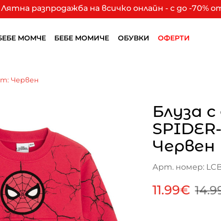
Лятна разпродажба на всичко онлайн - с до -70% 
БЕБЕ МОМЧЕ
БЕБЕ МОМИЧЕ
ОБУВКИ
ОФЕРТИ
ят: Червен
Блуза с
SPIDER
Червен
Арт. номер: LC
11.99€
14.9