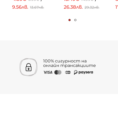
9.56лв.
26.38лв.
1
13.67лв.
29.32лв.
100% сигурност на
онлайн трансакциите