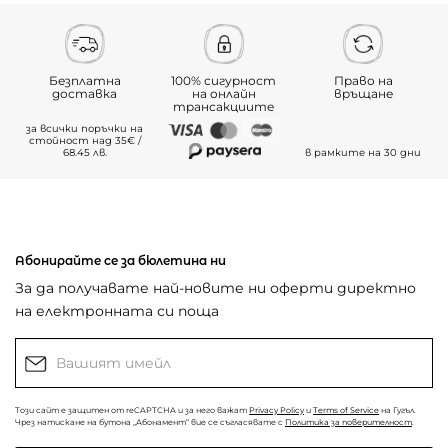
Безплатна
100% сигурност
Право на
доставка
на онлайн
връщане
трансакциите
за всички поръчки на
стойност над 35€ /
68.45 лв.
в рамките на 30 дни
Абонирайте се за бюлетина ни
За да получавате най-новите ни оферти директно
на електронната си поща
Този сайт е защитен от reCAPTCHA и за него важат
Privacy Policy
и
Terms of Service
на Гугъл.
Чрез натискане на бутона „Абонамент“ вие се съгласявате с
Политика за поверителност
.