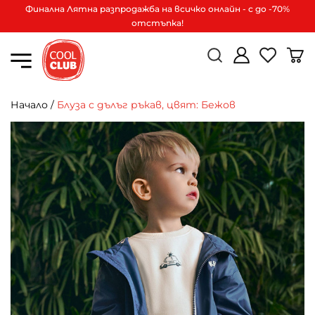
Финална Лятна разпродажба на всичко онлайн - с до -70%
отстъпка!
Начало
/
Блуза с дълъг ръкав, цвят: Бежов