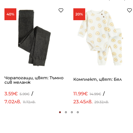
40%
20%
Чорапогащи, цвят: Тъмно
Комплект, цвят: Бял
сив меланж
3.59€
/
11.99€
/
5.99€
14.99€
7.02лв.
23.45лв.
11.72лв.
29.32лв.