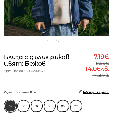
1
/5
7.19€
Блуза с дълъг ръкав,
цвят: Бежов
8.99€
14.06лв.
Арт. номер: CCB3200460
17.58лв.
Размер: Височина в см.
Таблица с размери
62
68
74
80
86
92